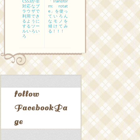
CSS3が非
「Transfor
対応なブ
m: rotat
ラウザで
e」を使っ
利用でき
ていろん
るように
なモノを
するツー
傾けてみ
ルいろい
る！！！
ろ
follow
FacebookPa
ge