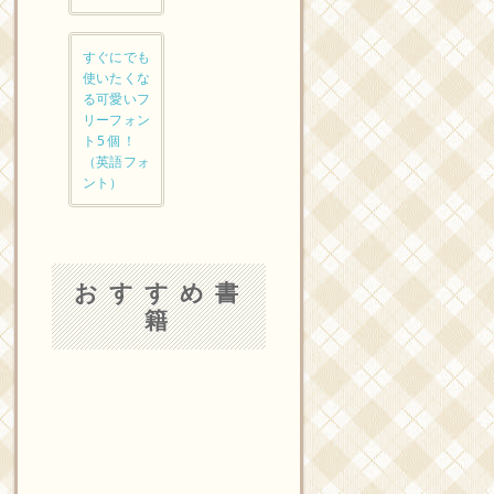
すぐにでも
使いたくな
る可愛いフ
リーフォン
ト5個！
（英語フォ
ント）
おすすめ書
籍