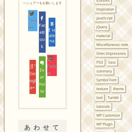
iconfont
へシェアーをお願いします
Inspiration
javaScript
Twit
Fac
jQuery
ter
H
eB
ate
material
oo
na
Miscellaneous notes
k
Ones Impressions
PSD
Sass
Pock
Ev
summary
et
Go
er
ogl
Symbol Font
No
e+
texture
theme
te
tool
Tumblr
tutorials
WP Customize
WP Plugin
あわせて