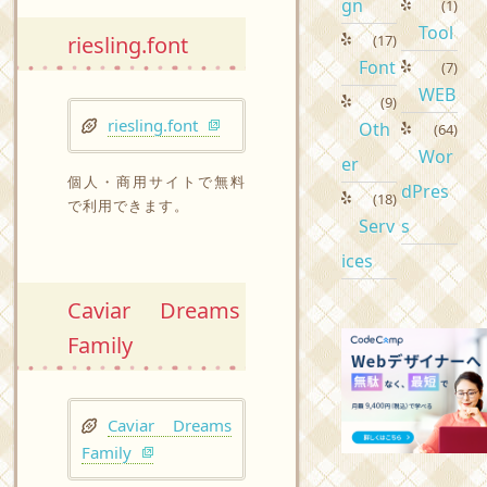
gn
(1)
Tool
riesling.font
(17)
Font
(7)
WEB
(9)
riesling.font
Oth
(64)
Wor
er
個人・商用サイトで無料
dPres
(18)
で利用できます。
Serv
s
ices
Caviar Dreams
Family
Caviar Dreams
Family