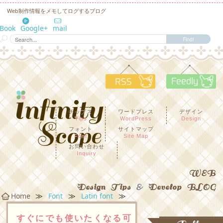
Web制作情報をメモしてログするブログ
eBook
Google+
mail
RSS
F
チップス
ワードプレス
デザイン
Tips
WordPress
Design
フォント
サイトマップ
Font
Site Map
お問い合わせ
Inquiry
WEB
Design Tips
&
Develop BLOG
≫
≫
≫
Home
Font
Latin font
すぐにでも使いたくなる可