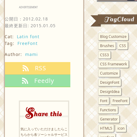
ADVERTISEMENT
TagCloud
公開日：
2012.02.18
最終更新日: 2015.01.05
Cat:
Latin font
Blog Customize
Tag:
FreeFont
Brushes
CSS
Author:
mami
CSS3
CSS Framework
RSS
Customize
Feedly
DesignFont
DesignIdea
Font
FreeFont
S
Functions
hare this
Generator
HTML5
icon
気に入っていただけましたらこ
ちらから各ソーシャルサービス