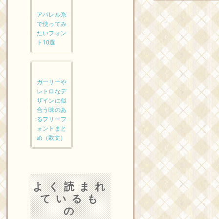
アパレル系
で使ってみ
たいフォン
ト10選
ガーリーや
レトロなデ
ザインに似
合う味のあ
るフリーフ
ォントまと
め（欧文）
よく読まれ
ているも
の