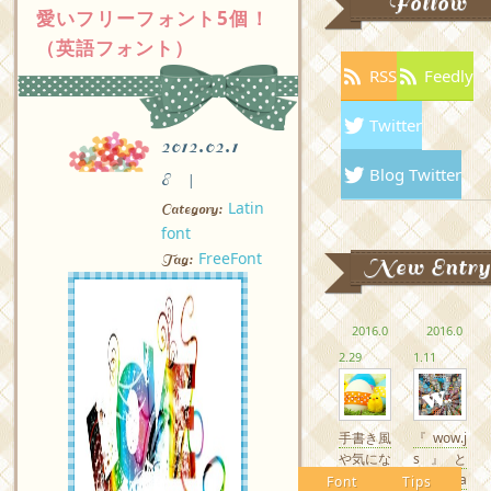
Follow
愛いフリーフォント5個！
（英語フォント）
RSS
Feedly
Twitter
2012.02.1
Blog Twitter
8
Latin
Category:
font
FreeFont
Tag:
New Entry
2016.0
2016.0
2.29
1.11
手書き風
『wow.j
や気にな
s』と
るかわい
『Anima
Font
Tips