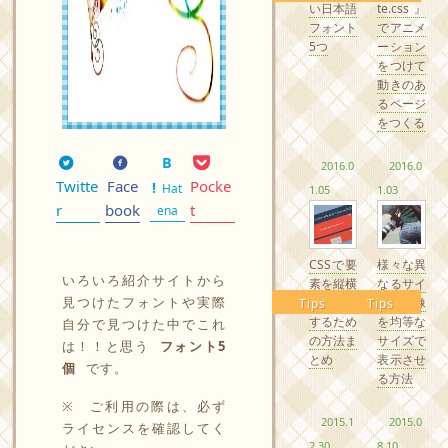
い日本語
te.css』
フォント
でアニメ
5つ
ーション
をつけて
動きのあ
るページ
をつくる
2016.0
2016.0
Twitte
Face
Pocke
Hat
1.05
1.03
r
book
t
ena
CSSで要
様々な異
いろいろ紹介サイトから
素を縦横
なるサイ
見つけたフォントや実際
中央配置
ズの画像
Tips
Tips
するため
を均等な
自分で見つけた中でこれ
の方法ま
サイズで
は！！と思う
フォント5
とめ
表示させ
個
です。
る方法
※ ご利用の際は、必ず
2015.1
2015.0
ライセンスを確認してく
2.30
8.10