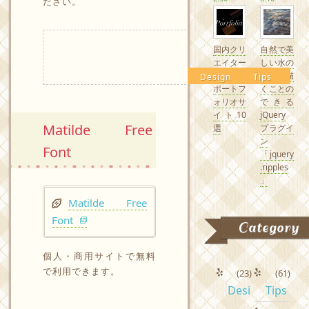
ださい。
国内クリ
自然で美
エイター
しい水の
の素敵な
波紋を描
Design
Tips
ポートフ
くことの
ォリオサ
できる
イト10
jQuery
Matilde Free
選
プラグイ
ン
Font
「jquery
.ripples
」
Matilde Free
Font
Category
個人・商用サイトで無料
で利用できます。
(23)
(61)
Desi
Tips