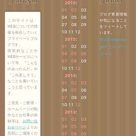
This Site
Twitter
2016
:
01
02
03
ブログ更新情報
04
05
06
このサイトは、
や気になること
07
08
09
WEBについての情
をツィートして
10
11
12
報を発信していく
います。
プライベートブロ
2015
:
@InfinitySco
グです。
01
02
03
pe1 からのツ
技術的なことや
04
05
06
イート
WEBサービスにつ
07
08
09
いて等、『こんな
10
11
12
のあったんだ』や
『これ楽しそう』
2014
:
なことを書いてい
01
02
03
こうと思っていま
04
05
06
す。
07
08
09
ご意見・ご要望・
10
11
12
ホームページの制
2013
:
作などお仕事の依
01
02
03
頼等は、
お問い合
04
05
06
わせページ
よりお
気軽にご連絡くだ
07
08
09