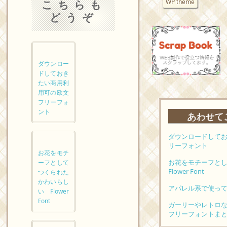
こちらも
WP theme
どうぞ
ダウンロー
ドしておき
たい商用利
用可の欧文
フリーフォ
ント
あわせて
ダウンロードして
リーフォント
お花をモチ
お花をモチーフと
ーフとして
Flower Font
つくられた
かわいらし
アパレル系で使って
いFlower
Font
ガーリーやレトロ
フリーフォントま