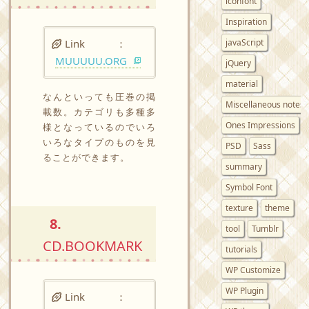
iconfont
Inspiration
javaScript
Link ：
MUUUUU.ORG
jQuery
material
なんといっても圧巻の掲
Miscellaneous notes
載数。カテゴリも多種多
Ones Impressions
様となっているのでいろ
いろなタイプのものを見
PSD
Sass
ることができます。
summary
Symbol Font
texture
theme
8.
tool
Tumblr
CD.BOOKMARK
tutorials
WP Customize
WP Plugin
Link ：