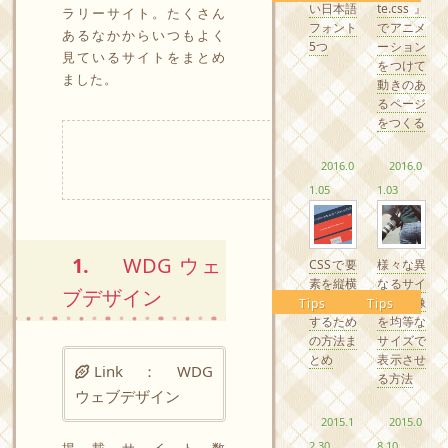
い日本語
te.css』
ラリーサイト。たくさん
フォント
でアニメ
あるなかからいつもよく
5つ
ーション
見ているサイトをまとめ
をつけて
ました。
動きのあ
るページ
をつくる
2016.0
2016.0
1.05
1.03
1.
WDG ウェ
CSSで要
様々な異
素を縦横
なるサイ
ブデザイン
中央配置
ズの画像
Tips
Tips
するため
を均等な
の方法ま
サイズで
とめ
表示させ
Link ：
WDG
る方法
ウェブデザイン
2015.1
2015.0
2.30
8.10