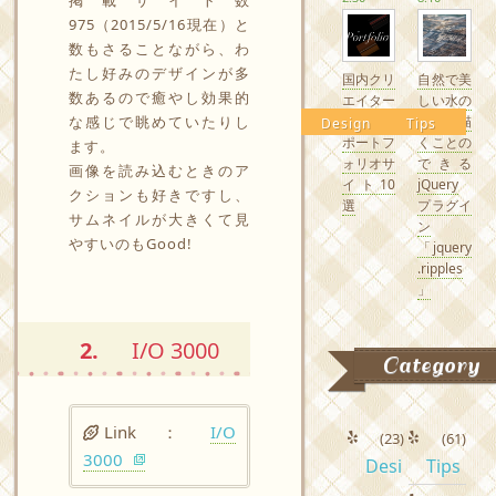
掲載サイト数
975（2015/5/16現在）と
数もさることながら、わ
たし好みのデザインが多
国内クリ
自然で美
数あるので癒やし効果的
エイター
しい水の
な感じで眺めていたりし
の素敵な
波紋を描
Design
Tips
ポートフ
くことの
ます。
ォリオサ
できる
画像を読み込むときのア
イト10
jQuery
クションも好きですし、
選
プラグイ
サムネイルが大きくて見
ン
やすいのもGood!
「jquery
.ripples
」
2.
I/O 3000
Category
Link ：
I/O
(23)
(61)
3000
Desi
Tips