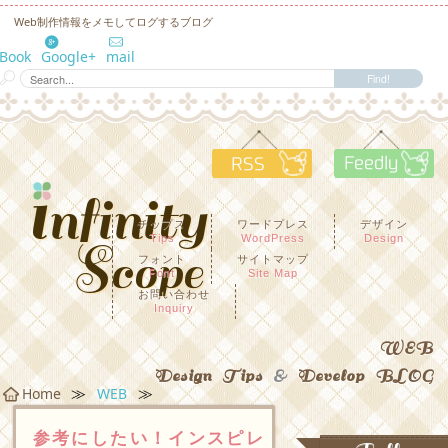
Web制作情報をメモしてログするブログ
eBook
Google+
mail
RSS
F
チップス
ワードプレス
デザイン
Tips
WordPress
Design
フォント
サイトマップ
Font
Site Map
お問い合わせ
Inquiry
WEB
Design Tips
&
Develop BLOG
≫
≫
Home
WEB
参考にしたい！インスピレ