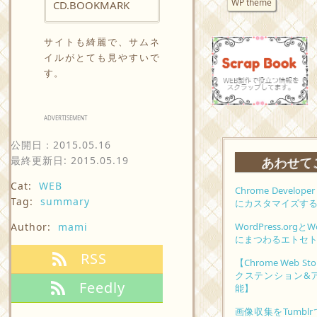
WP theme
CD.BOOKMARK
サイトも綺麗で、サムネ
イルがとても見やすいで
す。
ADVERTISEMENT
公開日：
2015.05.16
あわせて
最終更新日: 2015.05.19
Cat:
WEB
Chrome Develo
Tag:
summary
にカスタマイズす
Author:
mami
WordPress.orgと
にまつわるエトセ
RSS
【Chrome Web
クステンション&
Feedly
能】
画像収集をTumb