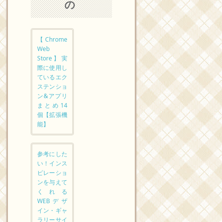
の
【Chrome
Web
Store】実
際に使用し
ているエク
ステンショ
ン&アプリ
まとめ14
個【拡張機
能】
参考にした
い！インス
ピレーショ
ンを与えて
くれる
WEBデザ
イン・ギャ
ラリーサイ