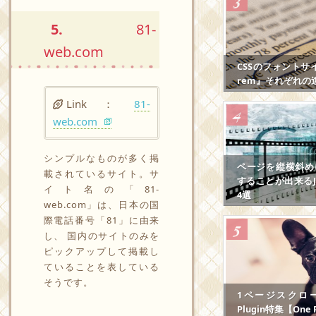
5.
81-
web.com
CSSのフォントサ
rem』それぞれの
Link ：
81-
web.com
シンプルなものが多く掲
ページを縦横斜め
載されているサイト。サ
することが出来るJS
イト名の「81-
4選
web.com」は、日本の国
際電話番号「81」に由来
し、 国内のサイトのみを
ピックアップして掲載し
ていることを表している
そうです。
1ページスクロール
Plugin特集【One P