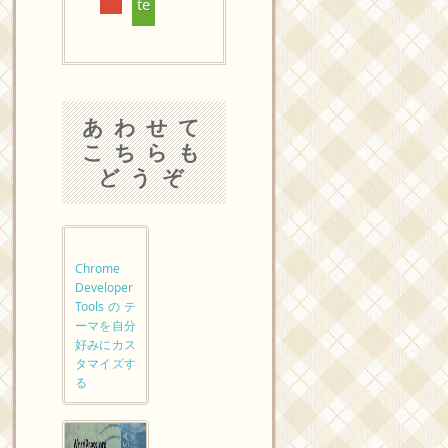
te
あわせて
こちらも
どうぞ
Chrome
Developer
Toolsのテ
ーマを自分
好みにカス
タマイズす
る