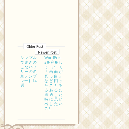
Older Post
Newer Post
シンプル
WordPres
で飽きの
sを利用し
こないフ
ていて
リーの名
「画面が
刺テンプ
真っ白」
レート 14
など困っ
選
たことあ
るあるに
遭遇した
時に思い
出したい
こと