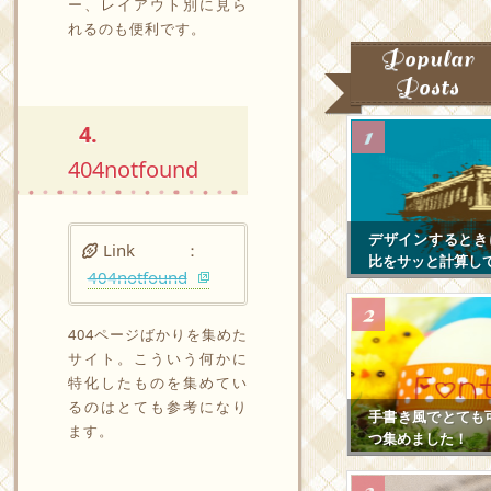
ー、レイアウト別に見ら
れるのも便利です。
Popular
Posts
4.
404notfound
デザインするとき
Link ：
比をサッと計算し
404notfound
404ページばかりを集めた
サイト。こういう何かに
特化したものを集めてい
るのはとても参考になり
手書き風でとても
ます。
つ集めました！