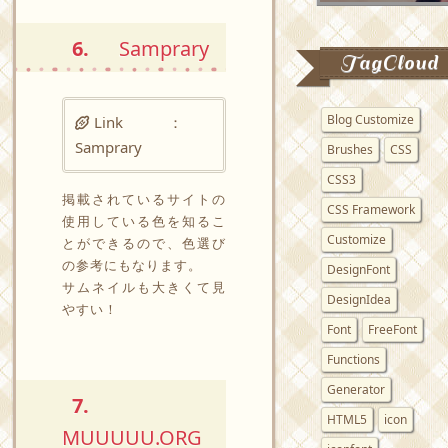
6.
Samprary
TagCloud
Blog Customize
Link ：
Samprary
Brushes
CSS
CSS3
掲載されているサイトの
CSS Framework
使用している色を知るこ
Customize
とができるので、色選び
の参考にもなります。
DesignFont
サムネイルも大きくて見
DesignIdea
やすい！
Font
FreeFont
Functions
Generator
7.
HTML5
icon
MUUUUU.ORG