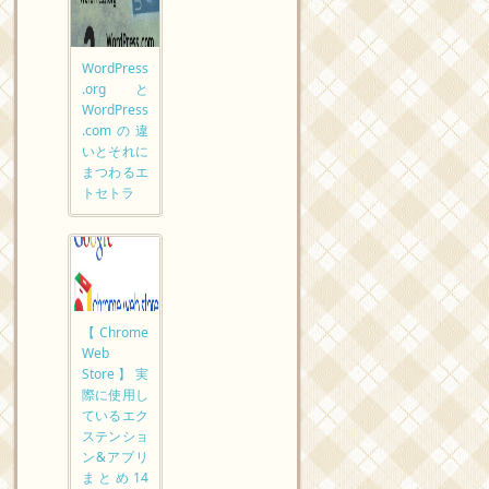
WordPress
.orgと
WordPress
.comの違
いとそれに
まつわるエ
トセトラ
【Chrome
Web
Store】実
際に使用し
ているエク
ステンショ
ン&アプリ
まとめ14