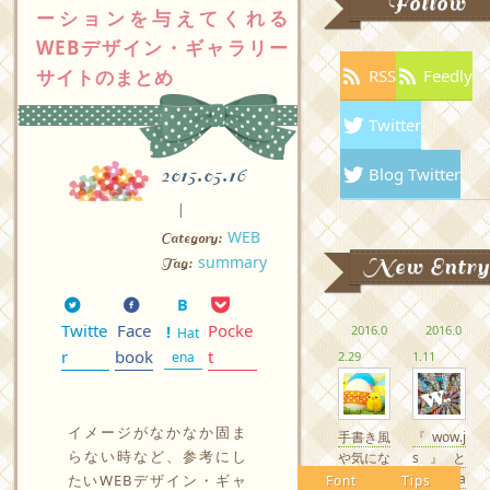
Follow
ーションを与えてくれる
WEBデザイン・ギャラリー
サイトのまとめ
RSS
Feedly
Twitter
Blog Twitter
2015.05.16
WEB
Category:
summary
New Entry
Tag:
Twitte
Face
Pocke
2016.0
2016.0
Hat
r
book
t
ena
2.29
1.11
イメージがなかなか固ま
手書き風
『wow.j
らない時など、参考にし
や気にな
s』と
るかわい
『Anima
たいWEBデザイン・ギャ
Font
Tips