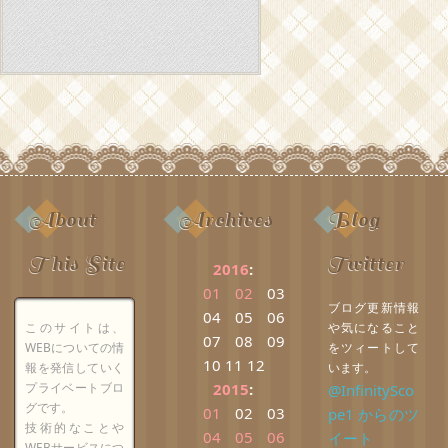
About
Archives
Blog
This Site
Twitter
2016
:
01
02
03
ブログ更新情報
04
05
06
このサイトは、
や気になること
07
08
09
WEBについての情
をツィートして
10
11
12
報を発信していく
います。
プライベートブロ
2015
:
@InfinitySco
グです。
01
02
03
pe1 からのツ
技術的なことや
04
05
06
イート
WEBサービスにつ