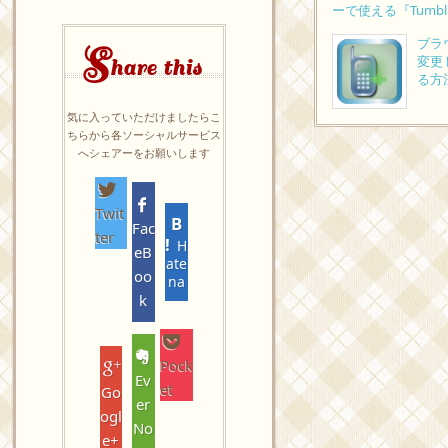
ーで使える『Tumb
ブラウ
S
変更
hare this
る方
気に入っていただけましたらこ
ちらから各ソーシャルサービス
へシェアーをお願いします
Twit
Fac
ter
H
eB
ate
oo
na
k
Pock
Ev
et
Go
er
ogl
No
e+