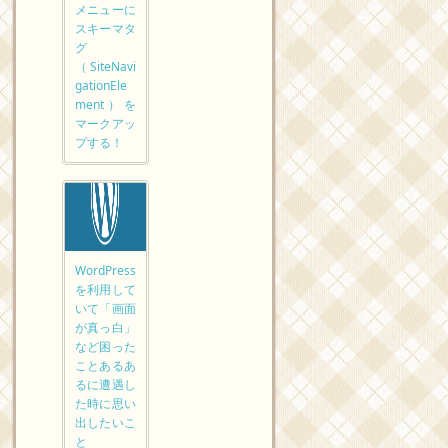
メニューに
スキーマタ
グ
（SiteNavi
gationEle
ment）を
マークアッ
プする！
WordPress
を利用して
いて「画面
が真っ白」
など困った
ことあるあ
るに遭遇し
た時に思い
出したいこ
と