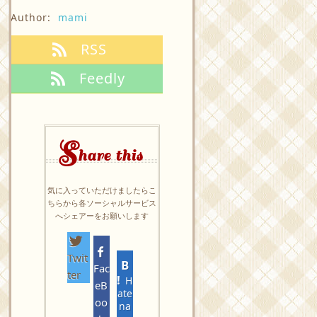
Author:
mami
RSS
Feedly
S
hare this
気に入っていただけましたらこ
ちらから各ソーシャルサービス
へシェアーをお願いします
Twit
Fac
ter
H
eB
ate
oo
na