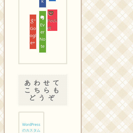
k
Pock
Ev
et
Go
er
ogl
No
e+
te
あわせて
こちらも
どうぞ
WordPress
のカスタム