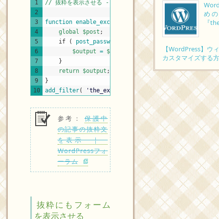
PHP
1
// 抜粋を表示させる ----------------------------------
Wo
2
め
『the
3
function
enable_excerpt_password_protected_post
(
$
4
global
$post
;
5
if
(
post_password_required
(
$post
)
&&
has_ex
【WordPress
6
$output
=
$post
->
post_excerpt
;
カスタマイズする
7
}
8
return
$output
;
9
}
10
add_filter
(
'the_excerpt'
,
'enable_excerpt_passwor
参考：
保護中
の記事の抜粋文
を表示 ｜
WordPressフォ
ーラム
抜粋にもフォーム
を表示させる