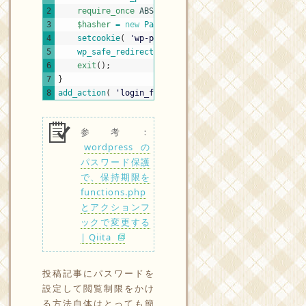
2
require_once
ABSPATH
.
'wp-includes/class-phpas
3
$hasher
=
new
PasswordHash
(
8
,
true
)
;
4
setcookie
(
'wp-postpass_'
.
COOKIEHASH
,
$hasher
5
wp_safe_redirect
(
wp_get_referer
(
)
)
;
6
exit
(
)
;
7
}
8
add_action
(
'login_form_postpass'
,
'custom_postpass
参考：
wordpressの
パスワード保護
で、保持期限を
functions.php
とアクションフ
ックで変更する
| Qiita
投稿記事にパスワードを
設定して閲覧制限をかけ
る方法自体はとっても簡