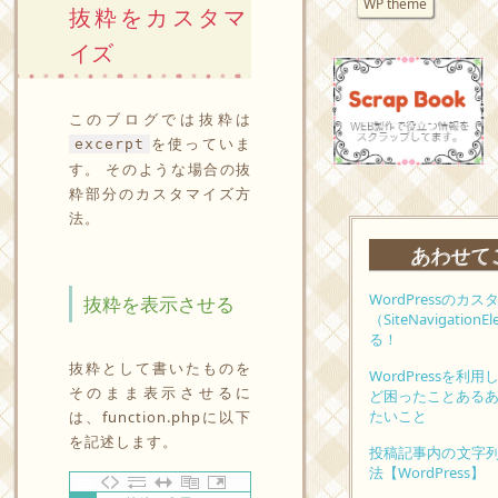
WP theme
抜粋をカスタマ
イズ
このブログでは抜粋は
を使っていま
excerpt
す。 そのような場合の抜
粋部分のカスタマイズ方
法。
あわせて
WordPressの
抜粋を表示させる
（SiteNavigati
る！
抜粋として書いたものを
WordPressを
そのまま表示させるに
ど困ったことある
たいこと
は、function.phpに以下
を記述します。
投稿記事内の文字列
法【WordPress】