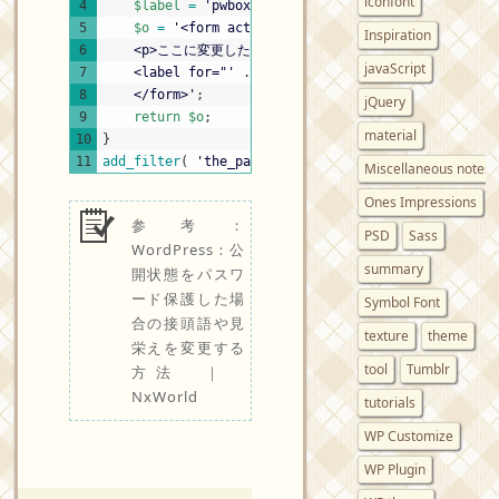
iconfont
4
$label
=
'pwbox-'
.
(
empty
(
$post
->
ID
)
?
rand
(
5
$o
=
'<form action="'
.
esc_url
(
site_url
(
'wp
Inspiration
6
	<p>ここに変更した文章を書いていくよ！<br />ここに変
javaScript
7
	<label for="'
.
$label
.
'">'
.
__
(
"パスワード
8
	</form>'
;
jQuery
9
return
$o
;
material
10
}
11
add_filter
(
'the_password_form'
,
'custom_password_
Miscellaneous notes
Ones Impressions
参考：
PSD
Sass
WordPress：公
summary
開状態をパスワ
ード保護した場
Symbol Font
合の接頭語や見
texture
theme
栄えを変更する
tool
Tumblr
方法 ｜
NxWorld
tutorials
WP Customize
WP Plugin