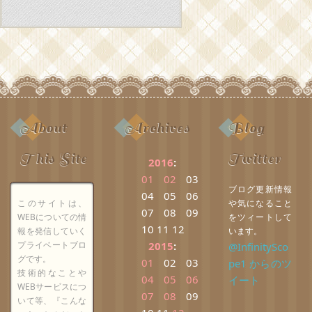
About
Archives
Blog
This Site
Twitter
2016
:
01
02
03
ブログ更新情報
04
05
06
このサイトは、
や気になること
07
08
09
WEBについての情
をツィートして
10
11
12
報を発信していく
います。
プライベートブロ
2015
:
@InfinitySco
グです。
01
02
03
pe1 からのツ
技術的なことや
04
05
06
イート
WEBサービスにつ
07
08
09
いて等、『こんな