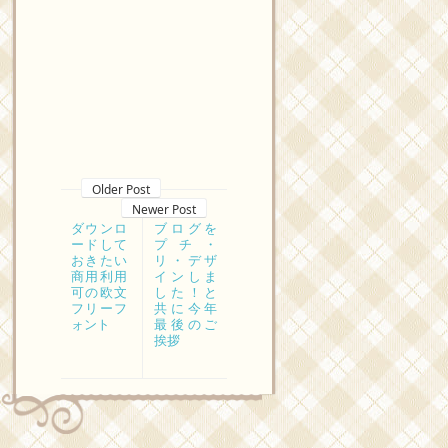
Older Post
Newer Post
ダウンロ
ブログを
ードして
プチ・
おきたい
リ・デザ
商用利用
インしま
可の欧文
した！と
フリーフ
共に今年
ォント
最後のご
挨拶