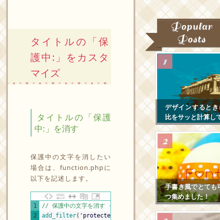
Popular
Posts
タイトルの「保
護中:」をカスタ
マイズ
デザインするとき
タイトルの「保護
比をサッと計算し
中:」を消す
保護中の文字を消したい
場合は、function.phpに
以下を記述します。
手書き風でとても
つ集めました！
PHP
1
// 保護中の文字を消す ----------------------------------
2
add_filter
(
'protected_title_format'
,
'remove_protec