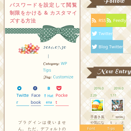
Follow
パスワードを設定して閲覧
制限をかける & カスタマイ
ズする方法
RSS
Feedly
Twitter
Blog Twitter
2014.07.30
WP
Category:
Tips
New Entry
Customize
Tag:
2016.0
2016.0
Twitte
Face
Pocke
2.29
1.11
Hat
r
book
t
ena
手書き風
『wow.j
プラグインは使いませ
や気にな
s』と
るかわい
『Anima
Font
Tips
ん。 ただ、デフォルトの