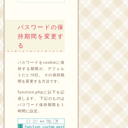
パスワードの保
持期間を変更す
る
パスワードをcookieに保
持する期限が、デフォル
トだと10日。 その保持期
間を変更する方法です。
function.phpに以下を記
述します。 下記のものは
パスワード保持期限を１
時間に設定。
PHP
1
function
custom_postpass_time
(
)
{