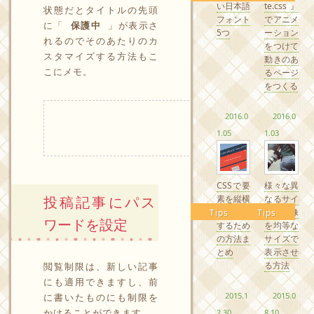
い日本語
te.css』
状態だとタイトルの先頭
フォント
でアニメ
に「
保護中
」が表示さ
5つ
ーション
れるのでそのあたりのカ
をつけて
スタマイズする方法もこ
動きのあ
こにメモ。
るページ
をつくる
2016.0
2016.0
1.05
1.03
CSSで要
様々な異
素を縦横
なるサイ
投稿記事にパス
中央配置
ズの画像
Tips
Tips
ワードを設定
するため
を均等な
の方法ま
サイズで
とめ
表示させ
る方法
閲覧制限は、新しい記事
にも適用できますし、前
2015.1
2015.0
に書いたものにも制限を
かけることができます。
2.30
8.10