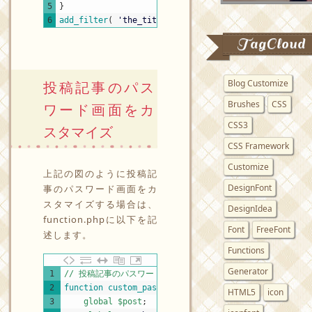
5
}
6
add_filter
(
'the_title'
,
'change_hoge_title'
)
;
TagCloud
Blog Customize
投稿記事のパス
Brushes
CSS
ワード画面をカ
CSS3
スタマイズ
CSS Framework
Customize
上記の図のように投稿記
DesignFont
事のパスワード画面をカ
スタマイズする場合は、
DesignIdea
function.phpに以下を記
Font
FreeFont
述します。
Functions
Generator
PHP
1
// 投稿記事のパスワード画面をカスタマイズ------------------
2
function
custom_password_form
(
)
{
HTML5
icon
3
global
$post
;