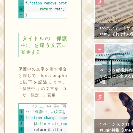
3
function
remove_protected
(
$title
)
{
4
return
'%s'
;
5
}
CSSのフォントサ
rem』それぞれの
タイトルの「保護
中:」を違う文言に
変更する
保護中の文字を消す場合
ページを縦横斜め
と同じで、function.php
することが出来るJS
4選
に以下を記述します。
「保護中:」の文言を「ユ
ーザー限定：」変更
1
// 「保護中:」の文言を「ユーザー限定：」変更 ------------------
2
function
change_hoge_title
(
$
title
)
{
1ページスクロール
3
$
title
=
str_replace
(
'保護中: '
,
'ユーザー限定：'
,
Plugin特集【One P
4
return
$
title
;