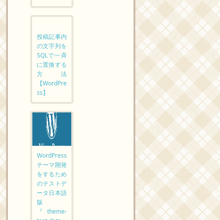
投稿記事内
の文字列を
SQLで一斉
に置換する
方法
【WordPre
ss】
WordPress
テーマ開発
をするため
のテストデ
ータ日本語
版
『theme-