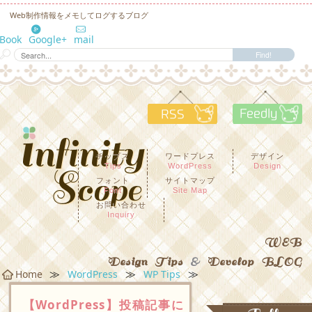
Web制作情報をメモしてログするブログ
eBook
Google+
mail
RSS
F
チップス
ワードプレス
デザイン
Tips
WordPress
Design
フォント
サイトマップ
Font
Site Map
お問い合わせ
Inquiry
WEB
Design Tips
&
Develop BLOG
≫
≫
≫
Home
WordPress
WP Tips
【WordPress】投稿記事に