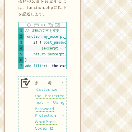
抜粋の文言を変更するに
は、function.phpに以下
を記述します。
PHP
1
// 抜粋の文言を変更 -----------------------------------
2
function
my_excerpt_protected
(
$excerpt
)
{
3
if
(
post_password_required
(
)
)
4
$excerpt
=
'<p>[ここに抜粋を書く。変更されているか
5
return
$excerpt
;
6
}
7
add_filter
(
'the_excerpt'
,
'my_excerpt_protected'
)
参考：
Customize
the Protected
Text – Using
Password
Protection «
WordPress
Codex