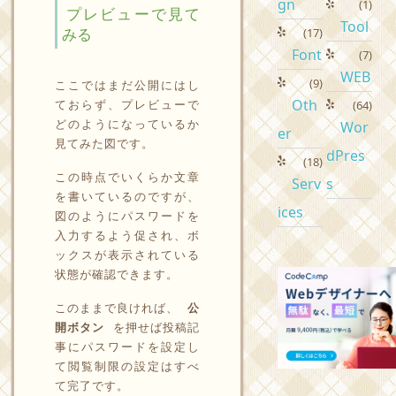
gn
(1)
プレビューで見て
Tool
みる
(17)
Font
(7)
WEB
(9)
ここではまだ公開にはし
Oth
ておらず、プレビューで
(64)
どのようになっているか
Wor
er
見てみた図です。
dPres
(18)
この時点でいくらか文章
Serv
s
を書いているのですが、
ices
図のようにパスワードを
入力するよう促され、ボ
ックスが表示されている
状態が確認できます。
このままで良ければ、
公
開ボタン
を押せば投稿記
事にパスワードを設定し
て閲覧制限の設定はすべ
て完了です。