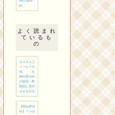
test-data-
ja』
よく読まれ
ているも
の
カスタムフ
ィールドの
値を
WordPress
の投稿一覧
画面に表示
させる方法
【WordPre
ss】1つの