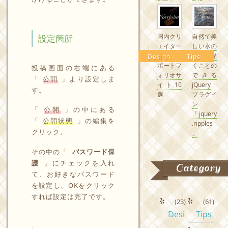
国内クリ
自然で美
設定箇所
エイター
しい水の
の素敵な
波紋を描
Design
Tips
ポートフ
くことの
投稿画面の右端にある
ォリオサ
できる
「
公開
」より設定しま
イト10
jQuery
す。
選
プラグイ
ン
「
公開
」の中にある
「jquery
「
公開状態
」の編集を
.ripples
クリック。
」
その中の「
パスワード保
護
」にチェックを入れ
Category
て、お好きなパスワード
を設定し、OKをクリック
すれば設定は完了です。
(23)
(61)
Desi
Tips