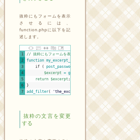
抜粋にもフォームを表示
させるには、
function.phpに以下を記
述します。
PHP
1
// 抜粋にもフォームを表示させる ---------------------------
2
function
my_excerpt_password_form
(
$excerpt
)
{
3
if
(
post_password_required
(
)
)
4
$excerpt
=
get_the_password_form
(
)
;
5
return
$excerpt
;
6
}
7
add_filter
(
'the_excerpt'
,
'my_excerpt_password_for
抜粋の文言を変更
する