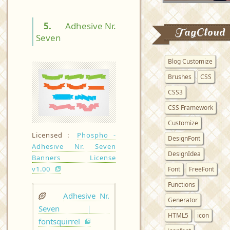
5.
Adhesive Nr.
TagCloud
Seven
Blog Customize
Brushes
CSS
CSS3
CSS Framework
Customize
Licensed :
Phospho -
DesignFont
Adhesive Nr. Seven
DesignIdea
Banners License
v1.00
Font
FreeFont
Functions
Adhesive Nr.
Generator
Seven ｜
HTML5
icon
fontsquirrel