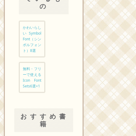
の
かわいらし
いSymbol
Font（シン
ボルフォン
ト）8選
無料・フリ
ーで使える
Icon Font
Sets6選+1
おすすめ書
籍