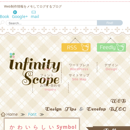
Web制作情報をメモしてログするブログ
eBook
Google+
mail
RSS
F
チップス
ワードプレス
デザイン
Tips
WordPress
Design
フォント
サイトマップ
Font
Site Map
お問い合わせ
Inquiry
WEB
Design Tips
&
Develop BLOG
≫
≫
Home
Font
かわいらしいSymbol