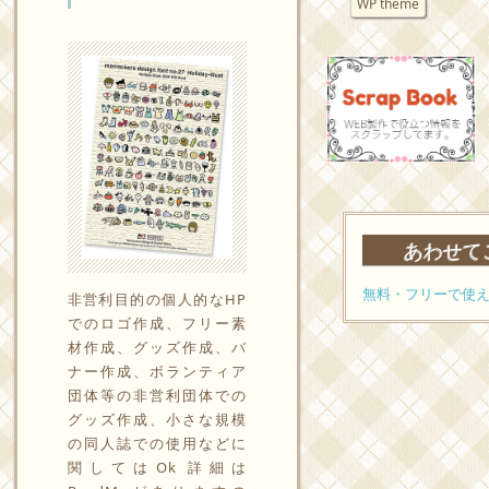
WP theme
あわせて
無料・フリーで使えるIco
非営利目的の個人的なHP
でのロゴ作成、フリー素
材作成、グッズ作成、バ
ナー作成、ボランティア
団体等の非営利団体での
グッズ作成、小さな規模
の同人誌での使用などに
関してはOk 詳細は