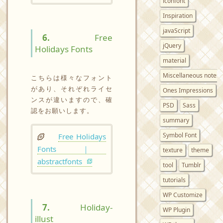
iconfont
Inspiration
javaScript
6.
Free
jQuery
Holidays Fonts
material
Miscellaneous notes
こちらは様々なフォント
があり、それぞれライセ
Ones Impressions
ンスが違いますので、確
PSD
Sass
認をお願いします。
summary
Symbol Font
Free Holidays
Fonts ｜
texture
theme
abstractfonts
tool
Tumblr
tutorials
WP Customize
7.
Holiday-
WP Plugin
illust