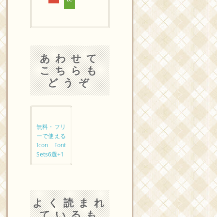
あわせて
こちらも
どうぞ
無料・フリ
ーで使える
Icon Font
Sets6選+1
よく読まれ
ているも