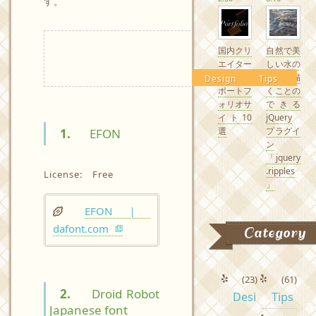
す。
国内クリ
自然で美
エイター
しい水の
の素敵な
波紋を描
Design
Tips
ポートフ
くことの
ォリオサ
できる
イト10
jQuery
選
プラグイ
1.
EFON
ン
「jquery
.ripples
License: Free
」
EFON ｜
dafont.com
Category
(23)
(61)
2.
Droid Robot
Desi
Tips
Japanese font