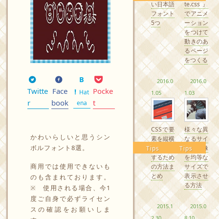
い日本語
te.css』
フォント
でアニメ
5つ
ーション
をつけて
動きのあ
るページ
をつくる
2016.0
2016.0
Twitte
Face
Pocke
Hat
1.05
1.03
r
book
t
ena
CSSで要
様々な異
かわいらしいと思うシン
素を縦横
なるサイ
ボルフォント8選。
中央配置
ズの画像
Tips
Tips
するため
を均等な
商用では使用できないも
の方法ま
サイズで
とめ
表示させ
のも含まれております。
る方法
※ 使用される場合、今1
度ご自身で必ずライセン
2015.1
2015.0
スの確認をお願いしま
2.30
8.10