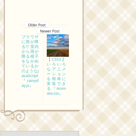
Older Post
Newer Post
ブラウザ
に雨が降
る!? 室内
から雨が
降る様子
【CSS3】
をながめ
いろいろ
ているか
なアニメ
のようなj
ーション
avaScript
を簡単に
『rainyd
実装でき
ay.js』
る『Anim
ate.css』