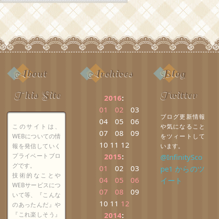
About
Archives
Blog
This Site
Twitter
2016
:
01
02
03
ブログ更新情報
04
05
06
このサイトは、
や気になること
07
08
09
WEBについての情
をツィートして
10
11
12
報を発信していく
います。
プライベートブロ
2015
:
@InfinitySco
グです。
01
02
03
pe1 からのツ
技術的なことや
04
05
06
イート
WEBサービスにつ
07
08
09
いて等、『こんな
10
11
12
のあったんだ』や
『これ楽しそう』
2014
: