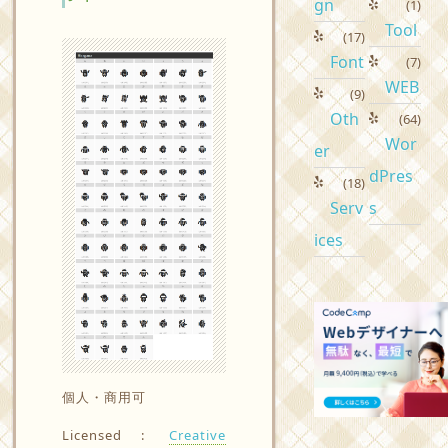
gn
(1)
Tool
(17)
Font
(7)
WEB
(9)
Oth
(64)
Wor
er
dPres
(18)
Serv
s
ices
個人・商用可
Licensed :
Creative