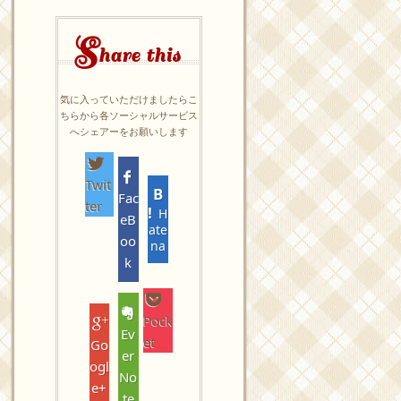
S
hare this
気に入っていただけましたらこ
ちらから各ソーシャルサービス
へシェアーをお願いします
Twit
Fac
ter
H
eB
ate
oo
na
k
Pock
Ev
et
Go
er
ogl
No
e+
te