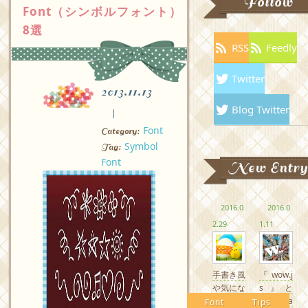
Follow
Font（シンボルフォント）
8選
RSS
Feedly
Twitter
2013.11.13
Blog Twitter
Font
Category:
Symbol
Tag:
Font
New Entry
2016.0
2016.0
2.29
1.11
手書き風
『wow.j
や気にな
s』と
るかわい
『Anima
Font
Tips