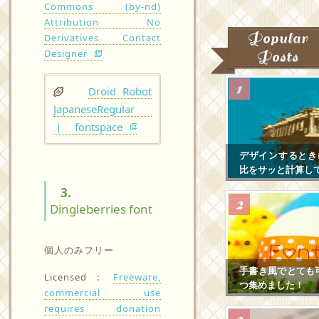
Commons (by-nd)
Attribution No
Popular
Derivatives Contact
Designer
Posts
Droid Robot
JapaneseRegular
｜ fontspace
デザインするとき
比をサッと計算し
3.
Dingleberries font
個人のみフリー
手書き風でとても
Licensed :
Freeware,
つ集めました！
commercial use
requires donation