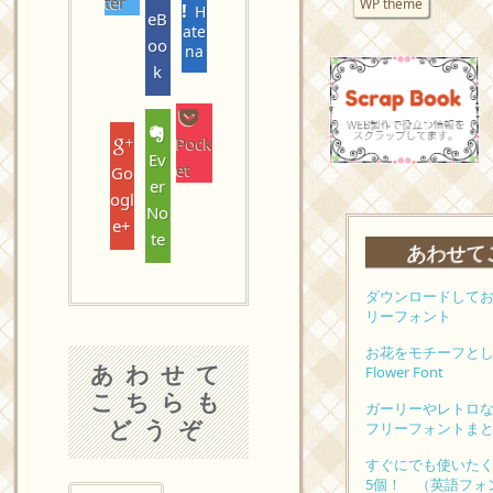
ter
WP theme
H
eB
ate
oo
na
k
Pock
Ev
et
Go
er
ogl
No
e+
te
あわせて
ダウンロードして
リーフォント
お花をモチーフと
あわせて
Flower Font
こちらも
ガーリーやレトロ
どうぞ
フリーフォントま
すぐにでも使いた
5個！ （英語フォ