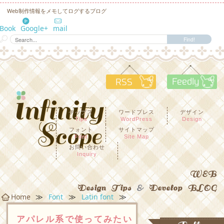
Web制作情報をメモしてログするブログ
eBook
Google+
mail
RSS
F
チップス
ワードプレス
デザイン
Tips
WordPress
Design
フォント
サイトマップ
Font
Site Map
お問い合わせ
Inquiry
WEB
Design Tips
&
Develop BLOG
≫
≫
≫
Home
Font
Latin font
アパレル系で使ってみたい