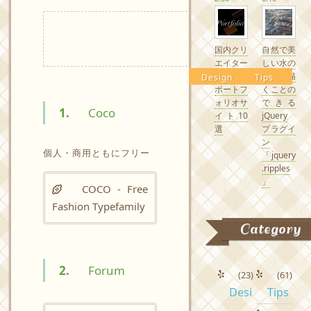
国内クリ
自然で美
エイター
しい水の
の素敵な
波紋を描
Design
Tips
ポートフ
くことの
ォリオサ
できる
1.
Coco
イト10
jQuery
選
プラグイ
ン
個人・商用ともにフリー
「jquery
.ripples
」
COCO - Free
Fashion Typefamily
Category
2.
Forum
(23)
(61)
Desi
Tips