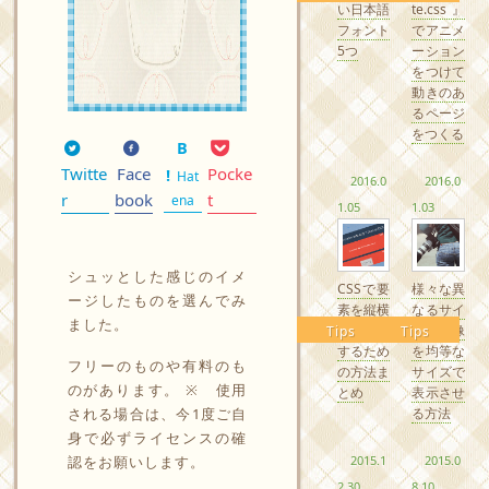
い日本語
te.css』
フォント
でアニメ
5つ
ーション
をつけて
動きのあ
るページ
をつくる
Twitte
Face
Pocke
Hat
2016.0
2016.0
r
book
t
ena
1.05
1.03
シュッとした感じのイメ
CSSで要
様々な異
ージしたものを選んでみ
素を縦横
なるサイ
ました。
中央配置
ズの画像
Tips
Tips
するため
を均等な
フリーのものや有料のも
の方法ま
サイズで
のがあります。 ※ 使用
とめ
表示させ
される場合は、今1度ご自
る方法
身で必ずライセンスの確
認をお願いします。
2015.1
2015.0
2.30
8.10