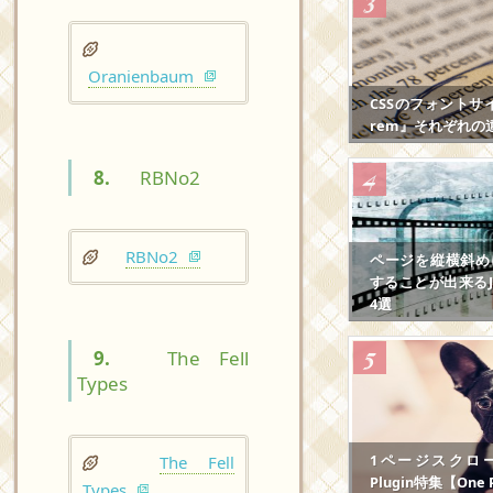
Oranienbaum
CSSのフォントサ
rem』それぞれの
8.
RBNo2
RBNo2
ページを縦横斜め
することが出来るJS
4選
9.
The Fell
Types
1ページスクロール
The Fell
Plugin特集【One P
Types