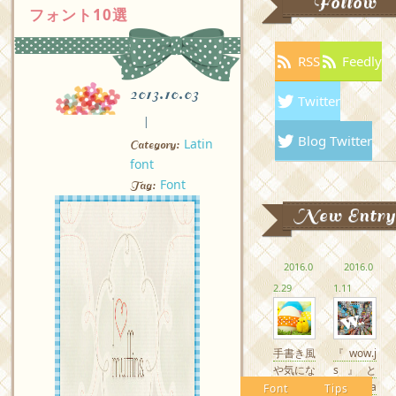
Follow
フォント10選
RSS
Feedly
2013.10.03
Twitter
Blog Twitter
Latin
Category:
font
Font
Tag:
New Entry
2016.0
2016.0
2.29
1.11
手書き風
『wow.j
や気にな
s』と
るかわい
『Anima
Font
Tips