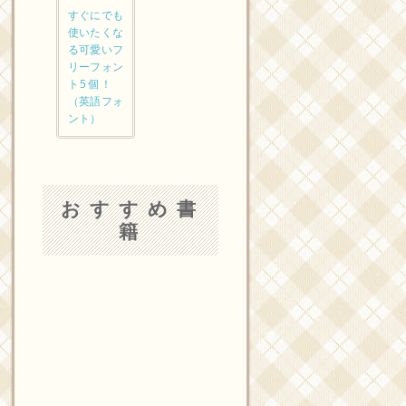
すぐにでも
使いたくな
る可愛いフ
リーフォン
ト5個！
（英語フォ
ント）
おすすめ書
籍