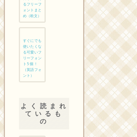
るフリーフ
ォントまと
め（欧文）
すぐにでも
使いたくな
る可愛いフ
リーフォン
ト5個！
（英語フォ
ント）
よく読まれ
ているも
の