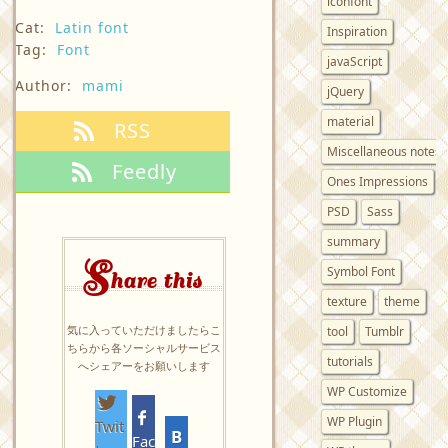
iconfont
Cat:
Latin font
Inspiration
Tag:
Font
javaScript
Author:
mami
jQuery
material
RSS
Miscellaneous notes
Feedly
Ones Impressions
PSD
Sass
summary
S
Symbol Font
hare this
texture
theme
気に入っていただけましたらこ
tool
Tumblr
ちらから各ソーシャルサービス
tutorials
へシェアーをお願いします
WP Customize
WP Plugin
Twit
Fac