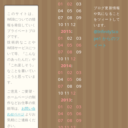
01
02
03
ブログ更新情報
04
05
06
このサイトは、
や気になること
07
08
09
WEBについての情
をツィートして
10
11
12
報を発信していく
います。
プライベートブロ
2015
:
@InfinitySco
グです。
01
02
03
pe1 からのツ
技術的なことや
04
05
06
イート
WEBサービスにつ
07
08
09
いて等、『こんな
10
11
12
のあったんだ』や
『これ楽しそう』
2014
:
なことを書いてい
01
02
03
こうと思っていま
04
05
06
す。
07
08
09
ご意見・ご要望・
10
11
12
ホームページの制
2013
:
作などお仕事の依
01
02
03
頼等は、
お問い合
04
05
06
わせページ
よりお
気軽にご連絡くだ
07
08
09
さい。
10
11
12