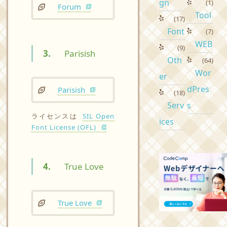
gn
(1)
Forum
Tool
(17)
Font
(7)
WEB
(9)
3.
Parisish
Oth
(64)
Wor
er
dPres
Parisish
(18)
Serv
s
ライセンスは
SIL Open
ices
Font License (OFL)
4.
True Love
True Love