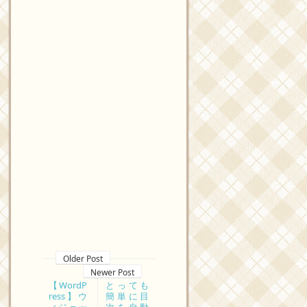
Older Post
Newer Post
【WordP
とっても
ress】ウ
簡単に目