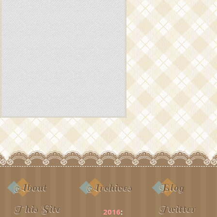
About
Archives
Blog
This Site
Twitter
2016
: