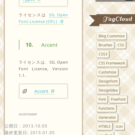
ライセンスは
SIL Open
TagCloud
Font License (OFL)
Blog Customize
10.
Accent
Brushes
CSS
CSS3
ライセンスは、SIL Open
CSS Framework
Font License, Version
Customize
1.1.
DesignFont
DesignIdea
Accent
Font
FreeFont
Functions
ADVERTISEMENT
Generator
公開日：
2013.10.03
HTML5
icon
最終更新日: 2015.01.05