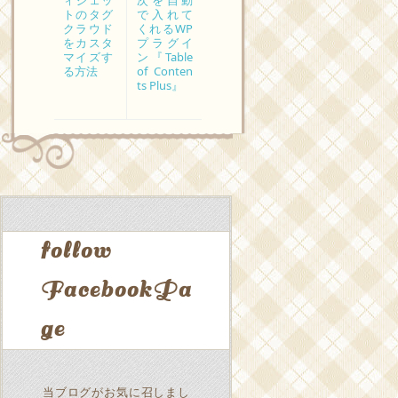
ィジェッ
次を自動
トのタグ
で入れて
クラウド
くれるWP
をカスタ
プラグイ
マイズす
ン『Table
る方法
of Conten
ts Plus』
follow
FacebookPa
ge
当ブログがお気に召しまし