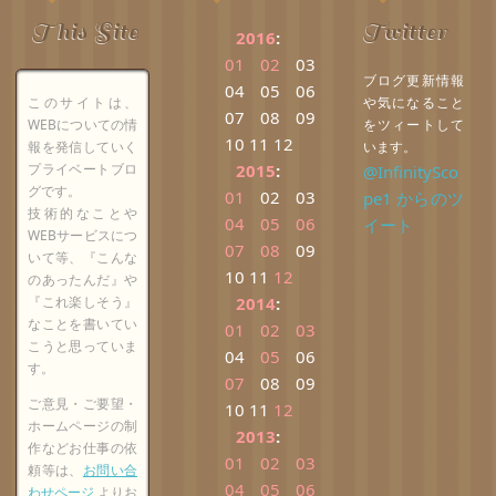
This Site
Twitter
2016
:
01
02
03
ブログ更新情報
04
05
06
このサイトは、
や気になること
07
08
09
WEBについての情
をツィートして
10
11
12
報を発信していく
います。
プライベートブロ
2015
:
@InfinitySco
グです。
01
02
03
pe1 からのツ
技術的なことや
04
05
06
イート
WEBサービスにつ
07
08
09
いて等、『こんな
10
11
12
のあったんだ』や
『これ楽しそう』
2014
:
なことを書いてい
01
02
03
こうと思っていま
04
05
06
す。
07
08
09
ご意見・ご要望・
10
11
12
ホームページの制
2013
:
作などお仕事の依
01
02
03
頼等は、
お問い合
04
05
06
わせページ
よりお