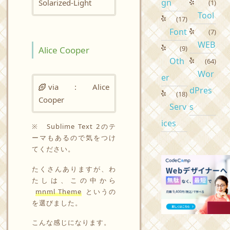
gn
Solarized-Light
(1)
Tool
(17)
Font
(7)
WEB
(9)
Alice Cooper
Oth
(64)
Wor
er
via : Alice
dPres
(18)
Cooper
Serv
s
ices
※ Sublime Text 2のテ
ーマもあるので気をつけ
てください。
たくさんありますが、わ
たしは、この中から
mnml Theme
というの
を選びました。
こんな感じになります。