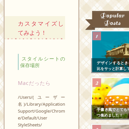
Popular
Posts
カスタマイズし
てみよう！
スタイルシートの
デザインするとき
保存場所
比をサッと計算し
Macだったら
/Users/(ユーザー
名)/Library/Application
手書き風でとても
Support/Google/Chrom
つ集めました！
e/Default/User
StyleSheets/