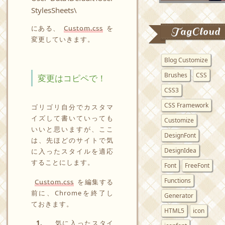
StylesSheets\
にある、
Custom.css
を
TagCloud
変更していきます。
Blog Customize
Brushes
CSS
変更はコピペで！
CSS3
CSS Framework
ゴリゴリ自分でカスタマ
イズして書いていっても
Customize
いいと思いますが、ここ
DesignFont
は、先ほどのサイトで気
DesignIdea
に入ったスタイルを適応
することにします。
Font
FreeFont
Functions
Custom.css
を編集する
前に、Chromeを終了し
Generator
ておきます。
HTML5
icon
1.
気に入ったスタイ