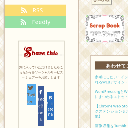
WP theme
RSS
Feedly
S
hare this
あわせて
気に入っていただけましたらこ
ちらから各ソーシャルサービス
参考にしたい！イ
へシェアーをお願いします
れるWEBデザイン
WordPress.orgと
Twit
にまつわるエトセ
Fac
ter
H
eB
【Chrome Web
ate
クステンション&
oo
na
能】
k
画像収集をTumb