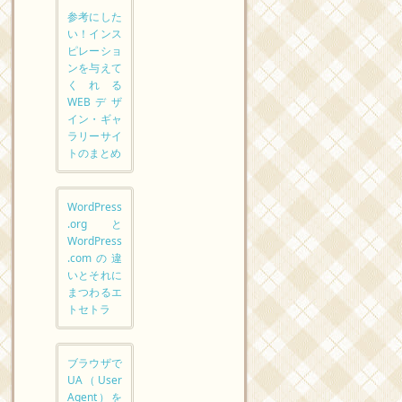
参考にした
い！インス
ピレーショ
ンを与えて
くれる
WEBデザ
イン・ギャ
ラリーサイ
トのまとめ
WordPress
.orgと
WordPress
.comの違
いとそれに
まつわるエ
トセトラ
ブラウザで
UA（User
Agent）を