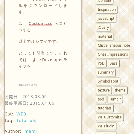
iconfont
ルをダウンロードしま
Inspiration
す。
javaScript
2.
Custom.css
へコピ
jQuery
ペする！
material
以上でオシマイです。
Miscellaneous notes
とっても簡単です。それ
Ones Impressions
では、よいDeveloperラ
PSD
Sass
イフを！
summary
Symbol Font
ADVERTISEMENT
texture
theme
公開日：
2013.08.06
tool
Tumblr
最終更新日: 2015.01.06
tutorials
Cat:
WEB
WP Customize
Tag:
tutorials
WP Plugin
Author:
mami