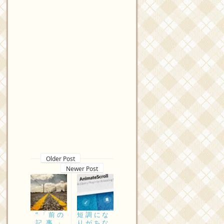
Older Post
Newer Post
”「前の
短調にな
記事」
りがちな