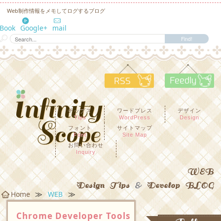
Web制作情報をメモしてログするブログ
eBook
Google+
mail
RSS
F
チップス
ワードプレス
デザイン
Tips
WordPress
Design
フォント
サイトマップ
Font
Site Map
お問い合わせ
Inquiry
WEB
Design Tips
&
Develop BLOG
≫
≫
Home
WEB
Chrome Developer Tools