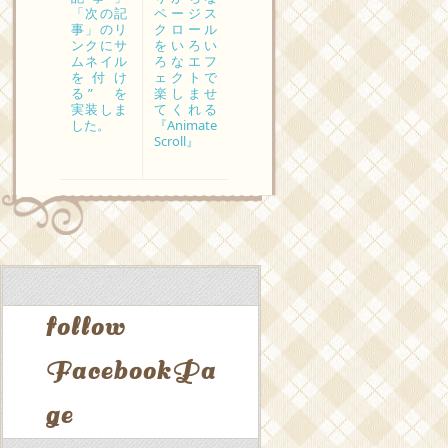
「次の記
ページス
事」のリ
クロール
ンクにサ
をいろい
ムネイル
ろなエフ
を付け
ェクトで
る” を
楽しませ
実装しま
てくれる
した。
『Animate
Scroll』
follow
FacebookPa
ge