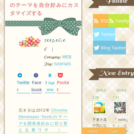
Follow
のテーマを自分好みにカス
タマイズする
RSS
Feedly
Twitter
2013.08.0
Blog Twitter
6
WEB
Category:
tutorials
Tag:
New Entry
Twitte
Face
Pocke
Hat
r
book
t
ena
2016.0
2016.0
2.29
1.11
元ネタは2012年
Chrome
Developer Toolsのテー
手書き風
『wow.j
マを開発者好みに切り替
や気にな
s』と
える裏ワザ ｜
るかわい
『Anima
Font
Tips