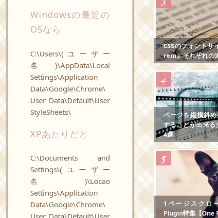
Windowsの最近の
OSなら
CSSのフォントサ
C:\Users\(ユーザー
rem』それぞれの
名)\AppData\Local
Settings\Application
Data\Google\Chrome\
User Data\Default\User
StyleSheets\
ページを縦横斜め
することが出来るJS
XPあたりだと
4選
C:\Documents and
Settings\(ユーザー
名)\Locao
Settings\Application
1ページスクロール
Data\Google\Chrome\
Plugin特集【One P
User Data\Default\User