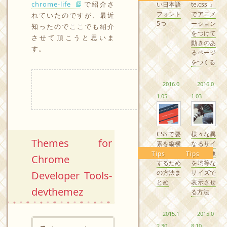
chrome-life
で紹介さ
い日本語
te.css』
フォント
でアニメ
れていたのですが、最近
5つ
ーション
知ったのでここでも紹介
をつけて
させて頂こうと思いま
動きのあ
す。
るページ
をつくる
2016.0
2016.0
1.05
1.03
CSSで要
様々な異
Themes for
素を縦横
なるサイ
中央配置
ズの画像
Tips
Tips
Chrome
するため
を均等な
の方法ま
サイズで
Developer Tools-
とめ
表示させ
devthemez
る方法
2015.1
2015.0
2.30
8.10