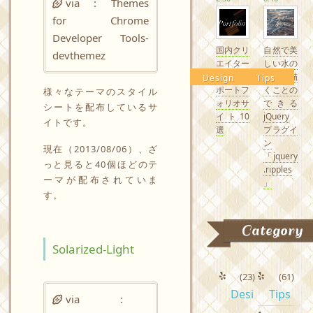
via : Themes
for Chrome
Developer Tools-
国内クリ
自然で美
devthemez
エイター
しい水の
の素敵な
波紋を描
Design
Tips
ポートフ
くことの
様々なテーマのスタイル
ォリオサ
できる
シートを配布しているサ
イト10
jQuery
イトです。
選
プラグイ
ン
現在（2013/08/06）、ざ
「jquery
っと見ると40個ほどのテ
.ripples
ーマが配布されていま
」
す。
Category
Solarized-Light
(23)
(61)
Desi
Tips
via :