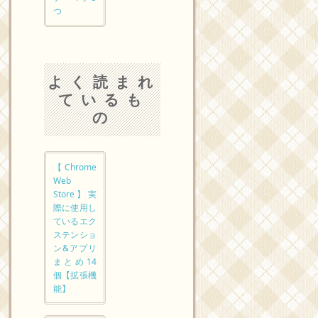
つ
よく読まれ
ているも
の
【Chrome
Web
Store】実
際に使用し
ているエク
ステンショ
ン&アプリ
まとめ14
個【拡張機
能】