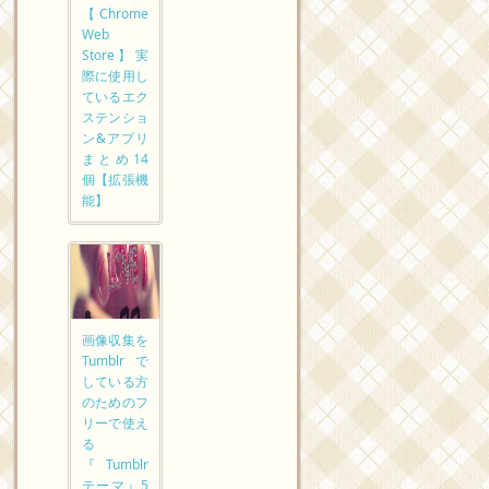
【Chrome
Web
Store】実
際に使用し
ているエク
ステンショ
ン&アプリ
まとめ14
個【拡張機
能】
画像収集を
Tumblrで
している方
のためのフ
リーで使え
る
『Tumblr
テーマ』5