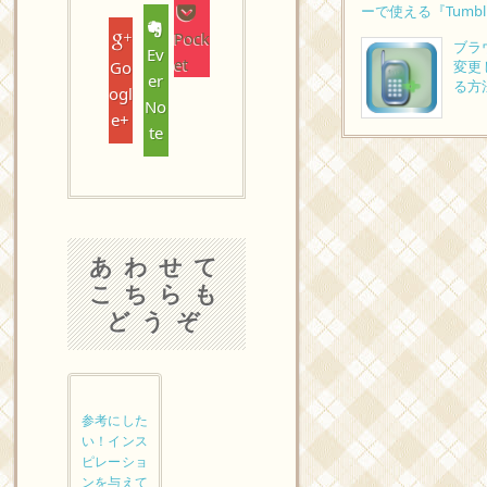
ーで使える『Tumb
Pock
ブラウ
Ev
et
Go
変更
er
る方
ogl
No
e+
te
あわせて
こちらも
どうぞ
参考にした
い！インス
ピレーショ
ンを与えて