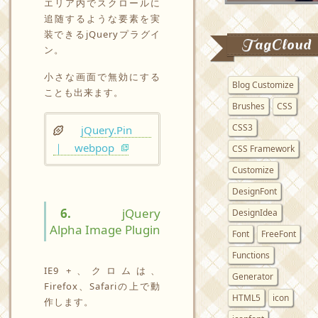
エリア内でスクロールに
追随するような要素を実
装できるjQueryプラグイ
TagCloud
ン。
小さな画面で無効にする
Blog Customize
ことも出来ます。
Brushes
CSS
CSS3
jQuery.Pin
｜ webpop
CSS Framework
Customize
DesignFont
6.
jQuery
DesignIdea
Alpha Image Plugin
Font
FreeFont
Functions
IE9 +、クロムは、
Generator
Firefox、Safariの上で動
HTML5
icon
作します。