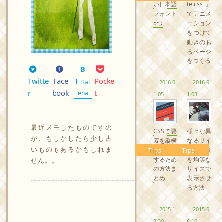
い日本語
te.css』
フォント
でアニメ
5つ
ーション
をつけて
動きのあ
るページ
をつくる
Twitte
Face
Pocke
Hat
2016.0
2016.0
r
book
t
ena
1.05
1.03
最近メモしたものですの
CSSで要
様々な異
が、もしかしたら少し古
素を縦横
なるサイ
いものもあるかもしれま
中央配置
ズの画像
Tips
Tips
するため
を均等な
せん。。
の方法ま
サイズで
とめ
表示させ
る方法
2015.1
2015.0
2.30
8.10