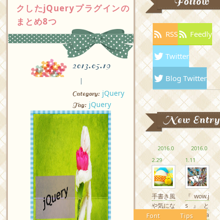
Follow
クしたjQueryプラグインの
まとめ8つ
RSS
Feedly
Twitter
2013.05.19
Blog Twitter
jQuery
Category:
jQuery
Tag:
New Entry
2016.0
2016.0
2.29
1.11
手書き風
『wow.j
や気にな
s』と
るかわい
『Anima
Font
Tips