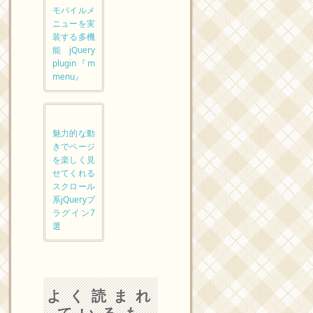
モバイルメ
ニューを実
装する多機
能 jQuery
plugin『m
menu』
魅力的な動
きでページ
を楽しく見
せてくれる
スクロール
系jQueryプ
ラグイン7
選
よく読まれ