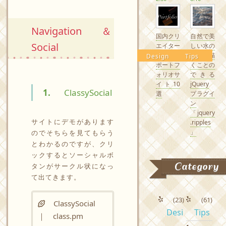
Navigation＆
国内クリ
自然で美
Social
エイター
しい水の
の素敵な
波紋を描
Design
Tips
ポートフ
くことの
ォリオサ
できる
イト10
jQuery
1.
ClassySocial
選
プラグイ
ン
「jquery
サイトにデモがあります
.ripples
」
のでそちらを見てもらう
とわかるのですが、クリ
ックするとソーシャルボ
Category
タンがサークル状になっ
て出てきます。
(23)
(61)
ClassySocial
Desi
Tips
｜ class.pm