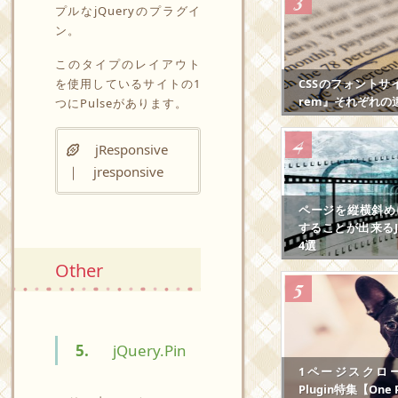
プルなjQueryのプラグイ
ン。
このタイプのレイアウト
を使用しているサイトの1
CSSのフォントサ
rem』それぞれの
つに
Pulse
があります。
jResponsive
｜ jresponsive
ページを縦横斜め
することが出来るJS
4選
Other
5.
jQuery.Pin
1ページスクロール
Plugin特集【One P