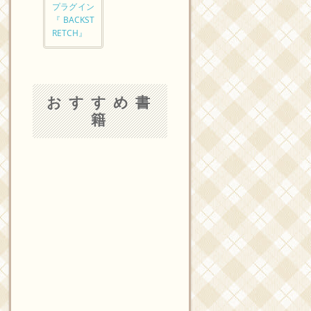
プラグイン
『BACKST
RETCH』
おすすめ書
籍