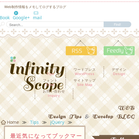
Web制作情報をメモしてログするブログ
eBook
Google+
mail
RSS
F
チップス
ワードプレス
デザイン
Tips
WordPress
Design
フォント
サイトマップ
Font
Site Map
お問い合わせ
Inquiry
WEB
Design Tips
&
Develop BLOG
≫
≫
≫
Home
Tips
jQuery
最近気になってブックマー