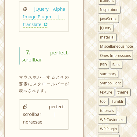
iconfont
jQuery Alpha
Inspiration
Image Plugin ｜
javaScript
translate
jQuery
material
Miscellaneous notes
7.
perfect-
Ones Impressions
scrollbar
PSD
Sass
summary
マウスホバーするとその
Symbol Font
要素にスクロールバーが
表示されます。
texture
theme
tool
Tumblr
perfect-
tutorials
scrollbar ｜
WP Customize
noraesae
WP Plugin