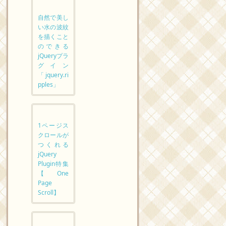
自然で美し
い水の波紋
を描くこと
のできる
jQueryプラ
グイン
「jquery.ri
pples」
1ページス
クロールが
つくれる
jQuery
Plugin特集
【One
Page
Scroll】