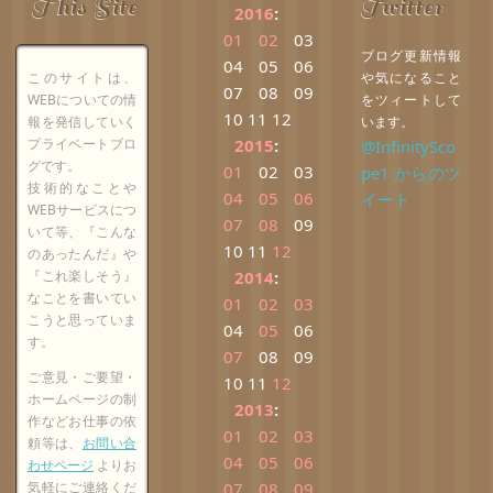
This Site
Twitter
2016
:
01
02
03
ブログ更新情報
04
05
06
このサイトは、
や気になること
07
08
09
WEBについての情
をツィートして
10
11
12
報を発信していく
います。
プライベートブロ
2015
:
@InfinitySco
グです。
01
02
03
pe1 からのツ
技術的なことや
04
05
06
イート
WEBサービスにつ
07
08
09
いて等、『こんな
10
11
12
のあったんだ』や
『これ楽しそう』
2014
:
なことを書いてい
01
02
03
こうと思っていま
04
05
06
す。
07
08
09
ご意見・ご要望・
10
11
12
ホームページの制
2013
:
作などお仕事の依
01
02
03
頼等は、
お問い合
04
05
06
わせページ
よりお
気軽にご連絡くだ
07
08
09