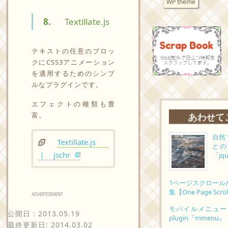
WP theme
8.
Textillate.js
テキストの任意のブロッ
クにCSS3アニメーション
を適用するためのシンプ
ルなプラグインです。
エフェクトの種類も豊
あわせて
富。
自然
Textillate.js
との
｜ jschr
「jqu
1ページスクロールがつく
集【One Page Scro
ADVERTISEMENT
モバイルメニューを
公開日：
2013.05.19
plugin『mmenu』
最終更新日: 2014.03.02