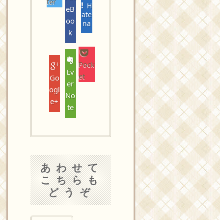
ter
H
eB
ate
oo
na
k
Pock
Ev
et
Go
er
ogl
No
e+
te
あわせて
こちらも
どうぞ