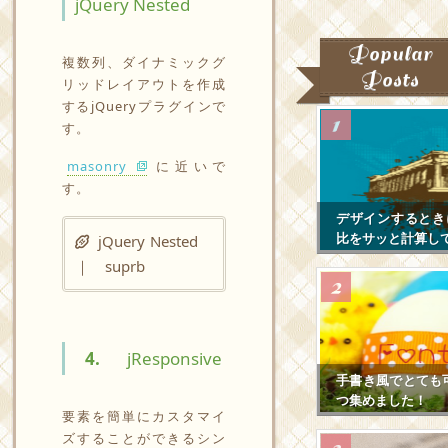
jQuery Nested
Popular
複数列、ダイナミックグ
Posts
リッドレイアウトを作成
するjQueryプラグインで
す。
masonry
に近いで
す。
デザインするとき
比をサッと計算し
jQuery Nested
｜ suprb
4.
jResponsive
手書き風でとても
つ集めました！
要素を簡単にカスタマイ
ズすることができるシン