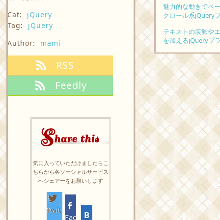
魅力的な動きでペ
Cat:
jQuery
クロール系jQuery
Tag:
jQuery
テキストの装飾や
を加えるjQuery
Author:
mami
RSS
Feedly
S
hare this
気に入っていただけましたらこ
ちらから各ソーシャルサービス
へシェアーをお願いします
Twit
Fac