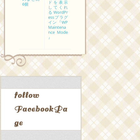
ドを表示
6個
してくれ
るWordPr
essプラグ
イン『WP
Maintena
nce Mode
』
follow
FacebookPa
ge