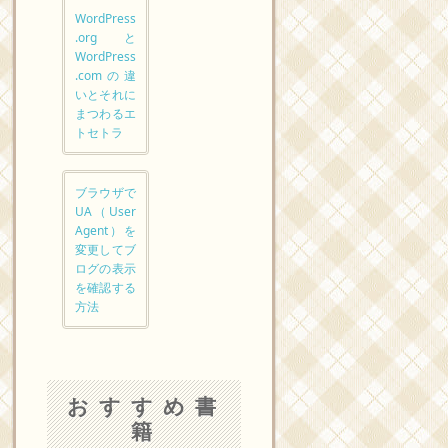
WordPress
.orgと
WordPress
.comの違
いとそれに
まつわるエ
トセトラ
ブラウザで
UA（User
Agent）を
変更してブ
ログの表示
を確認する
方法
おすすめ書
籍