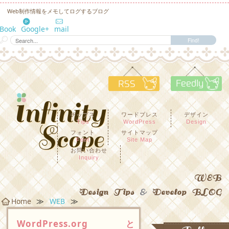
Web制作情報をメモしてログするブログ
eBook
Google+
mail
RSS
F
チップス
ワードプレス
デザイン
Tips
WordPress
Design
フォント
サイトマップ
Font
Site Map
お問い合わせ
Inquiry
WEB
Design Tips
&
Develop BLOG
≫
≫
Home
WEB
WordPress.orgと