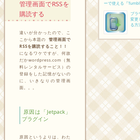
管理画面でRSSを
ーで使える『Tumb
購読する
ブラウ
変更
る方
違いが分かったので、こ
こから本題の
管理画面で
RSSを購読すること！！
になるワケですが、何故
だかwordpress.com（無
料レンタルサービス）の
登録をした記憶がないの
に、いきなりの管理画
面。。。
原因は「Jetpack」
プラグイン
原因というよりは、わた