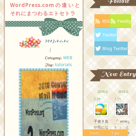
Follow
WordPress.comの違いと
それにまつわるエトセトラ
RSS
Feedly
Twitter
2013.04.14
Blog Twitter
WEB
Category:
tutorials
Tag:
New Entry
2016.0
2016.0
2.29
1.11
手書き風
『wow.j
や気にな
s』と
るかわい
『Anima
Font
Tips