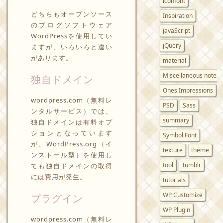
iconfont
どちらもオープンソース
Inspiration
のブログソフトウェア
javaScript
WordPressを使用してい
jQuery
ますが、いろいろと違い
があります。
material
Miscellaneous notes
独自ドメイン
Ones Impressions
wordpress.com（無料レ
PSD
Sass
ンタルサービス）では、
summary
独自ドメインは有料オプ
ションとなっています
Symbol Font
が、WordPress.org（イ
texture
theme
ンストール型）を使用し
tool
Tumblr
ても独自ドメインの取得
には費用が発生。
tutorials
WP Customize
プラグイン
WP Plugin
wordpress.com（無料レ