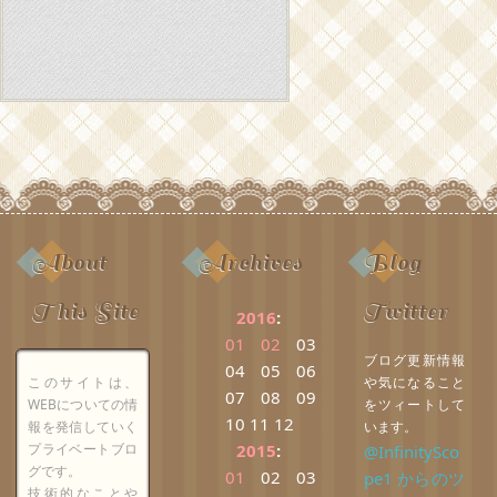
About
Archives
Blog
This Site
Twitter
2016
:
01
02
03
ブログ更新情報
04
05
06
このサイトは、
や気になること
07
08
09
WEBについての情
をツィートして
10
11
12
報を発信していく
います。
プライベートブロ
2015
:
@InfinitySco
グです。
01
02
03
pe1 からのツ
技術的なことや