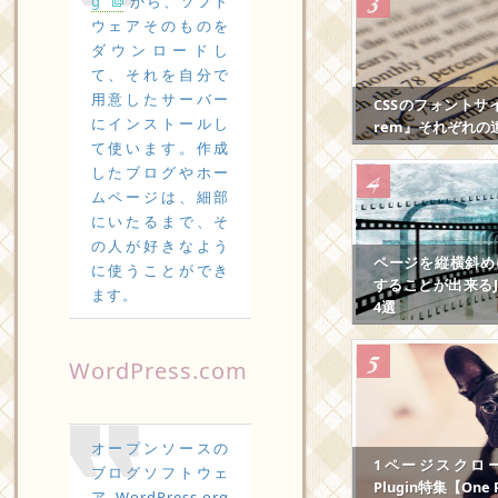
g
から、ソフト
ウェアそのものを
ダウンロードし
て、それを自分で
用意したサーバー
CSSのフォントサ
にインストールし
rem』それぞれの
て使います。作成
したブログやホー
ムページは、細部
にいたるまで、そ
の人が好きなよう
ページを縦横斜め
に使うことができ
することが出来るJS
ます。
4選
WordPress.com
オープンソースの
1ページスクロール
ブログソフトウェ
Plugin特集【One P
ア WordPress.org