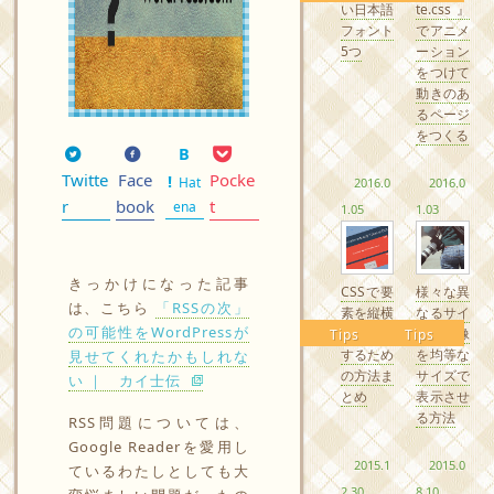
い日本語
te.css』
フォント
でアニメ
5つ
ーション
をつけて
動きのあ
るページ
をつくる
Twitte
Face
Pocke
Hat
2016.0
2016.0
r
book
t
ena
1.05
1.03
きっかけになった記事
CSSで要
様々な異
は、こちら
「RSSの次」
素を縦横
なるサイ
の可能性をWordPressが
中央配置
ズの画像
Tips
Tips
するため
を均等な
見せてくれたかもしれな
の方法ま
サイズで
い ｜ カイ士伝
とめ
表示させ
る方法
RSS問題については、
Google Readerを愛用し
2015.1
2015.0
ているわたしとしても大
2.30
8.10