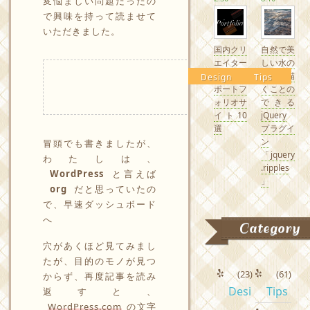
変悩ましい問題だったの
で興味を持って読ませて
いただきました。
国内クリ
自然で美
エイター
しい水の
の素敵な
波紋を描
Design
Tips
ポートフ
くことの
ォリオサ
できる
イト10
jQuery
選
プラグイ
ン
冒頭でも書きましたが、
「jquery
わたしは、
.ripples
WordPress
と言えば
」
org
だと思っていたの
で、早速ダッシュボード
へ
Category
穴があくほど見てみまし
たが、目的のモノが見つ
(23)
(61)
からず、再度記事を読み
Desi
Tips
返すと、
WordPress.com
の文字