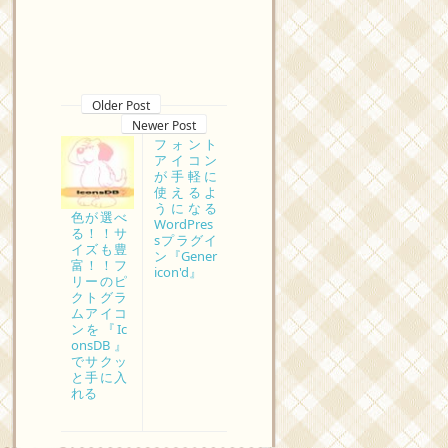
Older Post
Newer Post
フォント
アイコン
が手軽に
使えるよ
うになる
色が選べ
WordPres
る！！サ
sプラグイ
イズも豊
ン『Gener
富！！フ
icon'd』
リーのピ
クトグラ
ムアイコ
ンを『Ic
onsDB』
でサクッ
と手に入
れる