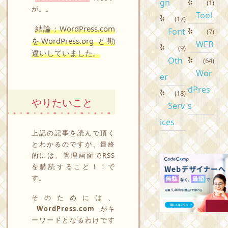
gn
(1)
が。。
Tool
(17)
結論：WordPress.com
Font
(7)
をWordPress.org と勘
WEB
(9)
違いしていました。
Oth
(64)
Wor
er
dPres
(18)
やりたいこと
Serv
s
ices
上記の記事を読んで頂く
とわかるのですが、最終
的には、管理画面でRSS
を購読すること！！で
す。
そのためには、
WordPress.com
がキ
ーワードとなるわけです