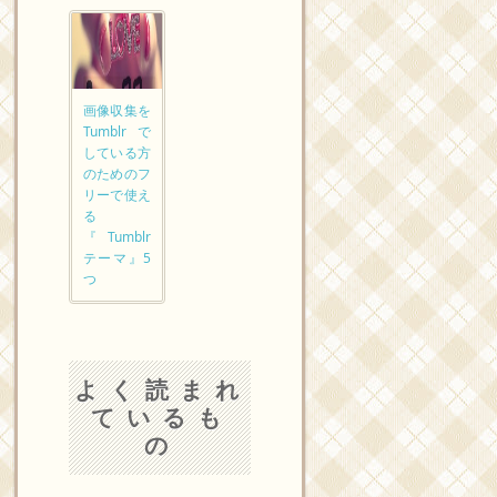
画像収集を
Tumblrで
している方
のためのフ
リーで使え
る
『Tumblr
テーマ』5
つ
よく読まれ
ているも
の