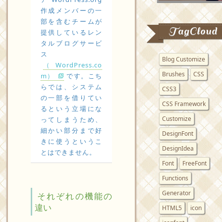
作成メンバーの一
部を含むチームが
TagCloud
提供しているレン
タルブログサービ
ス
Blog Customize
（WordPress.co
Brushes
CSS
m）
です。こち
らでは、システム
CSS3
の一部を借りてい
CSS Framework
るという立場にな
Customize
ってしまうため、
細かい部分まで好
DesignFont
きに使うというこ
DesignIdea
とはできません。
Font
FreeFont
Functions
Generator
それぞれの機能の
違い
HTML5
icon