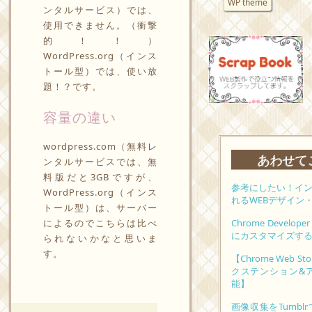
WP theme
ンタルサービス）では、
使用できません。（衝撃
的！！）
WordPress.org（インス
トール型）では、使い放
題！？です。
容量の違い
wordpress.com（無料レ
あわせて
ンタルサービスでは、無
料版だと3GBですが、
参考にしたい！イ
WordPress.org（インス
れるWEBデザイン
トール型）は、サーバー
によるのでこちらは比べ
Chrome Develo
にカスタマイズす
られないかなと思いま
す。
【Chrome Web
クステンション&
能】
画像収集をTumb