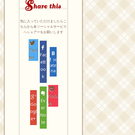
S
hare this
気に入っていただけましたらこ
ちらから各ソーシャルサービス
へシェアーをお願いします
Twit
Fac
ter
H
eB
ate
oo
na
k
Pock
Ev
et
Go
er
ogl
No
e+
te