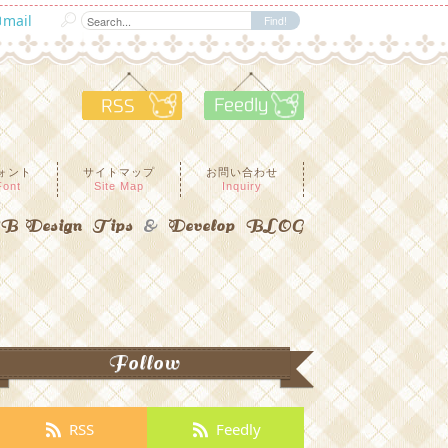
mail
RSS
Feedly
ォント
サイトマップ
お問い合わせ
Font
Site Map
Inquiry
 Design Tips
&
Develop BLOG
Follow
RSS
Feedly