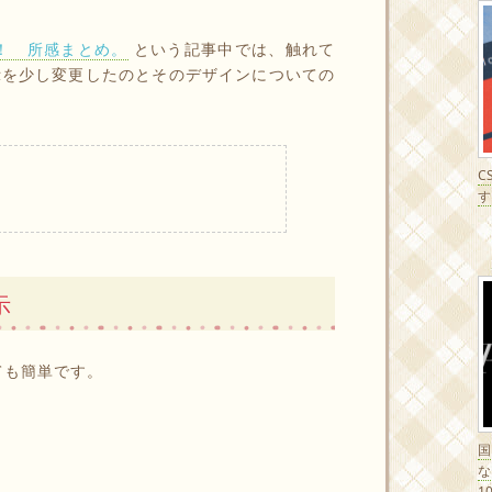
！ 所感まとめ。
という記事中では、触れて
示を少し変更したのとそのデザインについての
C
す
示
とても簡単です。
1