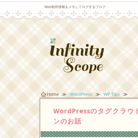
Web制作情報をメモしてログするブログ
≫
≫
≫
Home
WordPress
WP Tips
WordPressのタグク
ンのお話