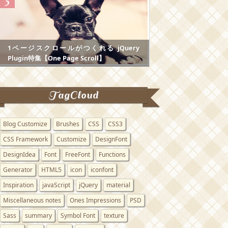
1ページスクロールがつくれる jQuery
Plugin特集【One Page Scroll】
TagCloud
Blog Customize
Brushes
CSS
CSS3
CSS Framework
Customize
DesignFont
DesignIdea
Font
FreeFont
Functions
Generator
HTML5
icon
iconfont
Inspiration
javaScript
jQuery
material
Miscellaneous notes
Ones Impressions
PSD
Sass
summary
Symbol Font
texture