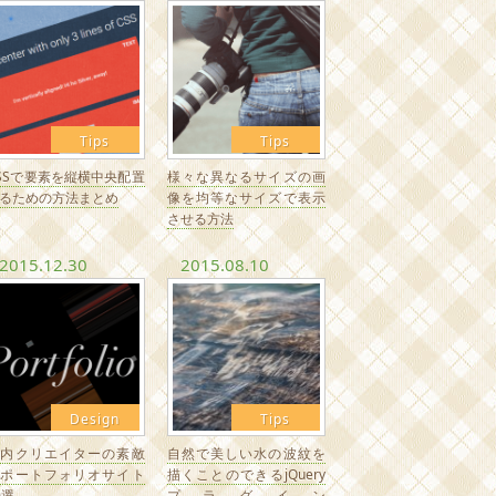
Tips
Tips
SSで要素を縦横中央配置
様々な異なるサイズの画
るための方法まとめ
像を均等なサイズで表示
させる方法
2015.12.30
2015.08.10
Design
Tips
国内クリエイターの素敵
自然で美しい水の波紋を
なポートフォリオサイト
描くことのできるjQuery
0選
プラグイン