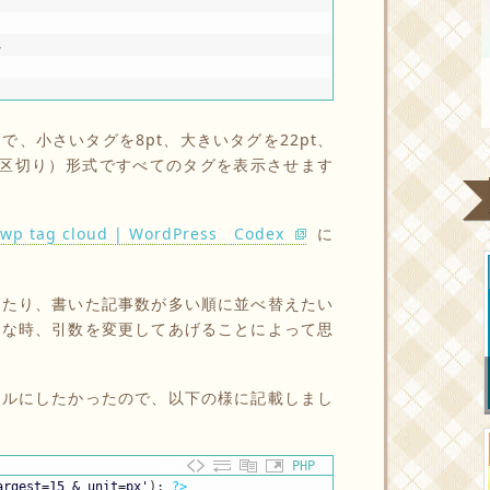
,
、小さいタグを8pt、大きいタグを22pt、
ペース区切り）形式ですべてのタグを表示させます
tag cloud | WordPress Codex
に
したり、書いた記事数が多い順に並べ替えたい
んな時、引数を変更してあげることによって思
セルにしたかったので、以下の様に記載しまし
PHP
argest=15 & unit=px'
)
;
?>