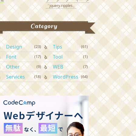
「jquery.ripples」
Category
Design
Tips
(23)
(61)
Font
Tool
(17)
(1)
Other
WEB
(9)
(7)
Services
WordPress
(18)
(64)