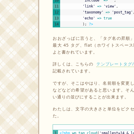
10
'include'
=
>
''
,
11
'link'
=
>
'view'
,
12
'taxonomy'
=
>
'post_tag'
13
'echo'
=
>
true
14
)
;
?>
おおざっぱに言うと、「タグ名の昇順」で
最大 45 タグ、flat（ホワイトス
よと書かれています。
詳しくは、こちらの
テンプレートタグ/wp 
記載されています。
ですが、そこはやはり、名前順を変更
などなどの希望があると思います。そ
い通りの並びにすることが出来ます。
わたしは、文字の大きさと単位をピク
た。
1
<?php
wp_tag_cloud
(
'smallest=14 & l