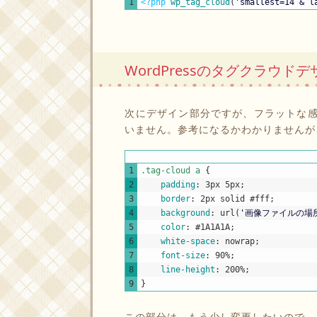
1
<?php
wp_tag_cloud
(
'smallest=14 & l
WordPressのタグクラウド
次にデザイン部分ですが、フラットな
いません。参考になるかわかりませんが、
1
.tag-cloud a 
{
2
padding
:
3px
5px
;
3
border
:
2px
solid
#fff
;
4
background
:
url
(
'画像ファイルの場
5
color
:
#1A1A1A
;
6
white-space
:
nowrap
;
7
font-size
:
90%
;
8
line-height
:
200%
;
9
}
この部分は、もう少し変更したいので、