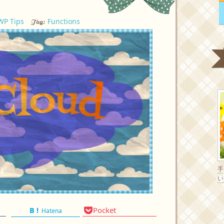
WP Tips
Functions
Tag:
い
Pocket
Hatena