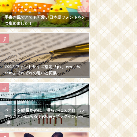
手書き風でとても可愛い日本語フォントを5
つ集めました！
CSSのフォントサイズ指定『px、em、%、
rem』それぞれの違いと変換
ページを縦横斜めに、滑らかにスクロール
することが出来るJS,jQueryプラグインから
4選