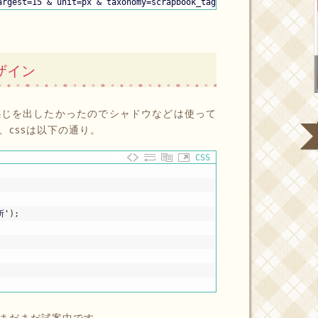
argest=15 & unit=px & taxonomy=scrapbook_tag'
)
;
?>
デザイン
感じを出したかったのでシャドウなどは使って
cssは以下の通り。
CSS
所'
)
;
まだまだ試案中です。