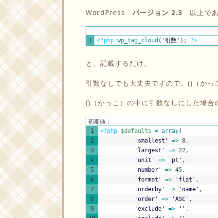
WordPress
バージョン 2.3
以上であ
1
<?php
wp_tag_cloud
(
'引数'
)
;
?>
と、記載するだけ。
引数なしでも大丈夫ですので、()（か
()（かっこ）の中に引数なしにした場
初期値：
1
<?php
$defaults
=
array
(
2
'smallest'
=
>
8
,
3
'largest'
=
>
22
,
4
'unit'
=
>
'pt'
,
5
'number'
=
>
45
,
6
'format'
=
>
'flat'
,
7
'orderby'
=
>
'name'
,
8
'order'
=
>
'ASC'
,
9
'exclude'
=
>
''
,