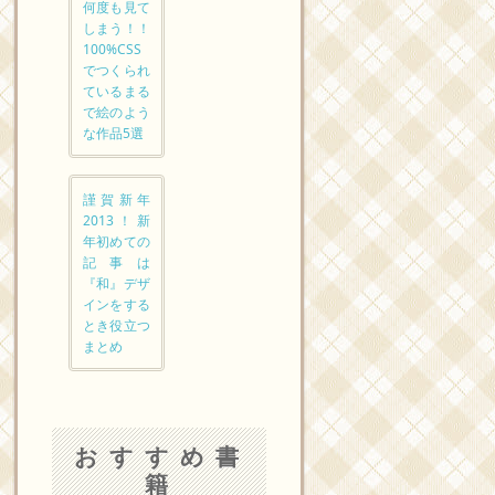
何度も見て
しまう！！
100%CSS
でつくられ
ているまる
で絵のよう
な作品5選
謹賀新年
2013！新
年初めての
記事は
『和』デザ
インをする
とき役立つ
まとめ
おすすめ書
籍