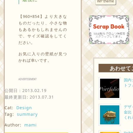
WP theme
【960×854】より大きな
ものだったり、小さな物
もあるかもしれませんの
で、サイズ確認をしてく
ださい。
お気に入りの壁紙が見つ
かれば幸いです。
あわせて
国内
ADVERTISEMENT
トフ
公開日：
2013.02.19
最終更新日: 2013.07.31
デザ
Cat:
Design
金比
Tag:
summary
くれ
Author:
mami