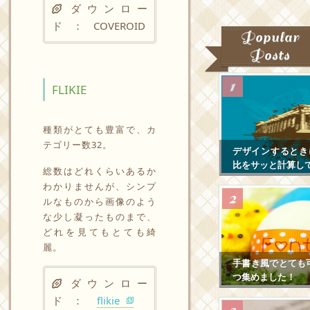
ダウンロー
ド ：
COVEROID
Popular
Posts
FLIKIE
種類がとても豊富で、カ
テゴリー数32。
デザインするとき
比をサッと計算し
総数はどれくらいあるか
わかりませんが、シンプ
ルなものから画像のよう
な少し凝ったものまで、
どれを見てもとても綺
麗。
手書き風でとても
つ集めました！
ダウンロー
ド ：
flikie