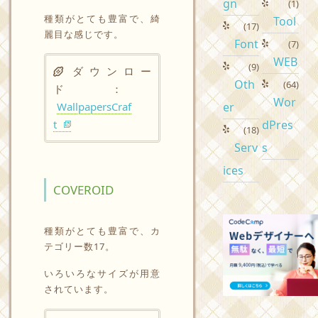
gn
(1)
種類がとても豊富で、綺
Tool
(17)
麗目な感じです。
Font
(7)
WEB
(9)
ダウンロー
Oth
(64)
ド ：
Wor
WallpapersCraf
er
t
dPres
(18)
Serv
s
ices
COVEROID
種類がとても豊富で、カ
テゴリー数17。
いろいろなサイズが用意
されています。