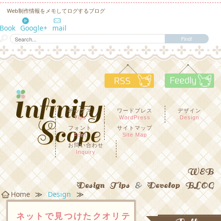
Web制作情報をメモしてログするブログ
eBook
Google+
mail
RSS
F
チップス
ワードプレス
デザイン
Tips
WordPress
Design
フォント
サイトマップ
Font
Site Map
お問い合わせ
Inquiry
WEB
Design Tips
&
Develop BLOG
≫
≫
Home
Design
ネットで見つけたクオリテ