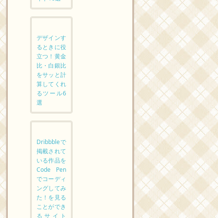
デザインす
るときに役
立つ！黄金
比・白銀比
をサッと計
算してくれ
るツール6
選
Dribbbleで
掲載されて
いる作品を
Code Pen
でコーディ
ングしてみ
た！を見る
ことができ
るサイト