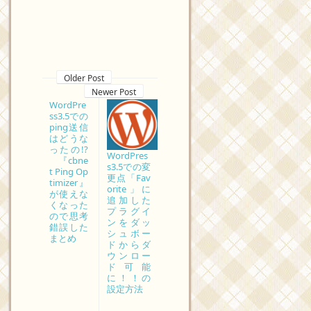
Older Post
Newer Post
WordPre
ss3.5での
ping送信
はどうな
ったの!?
WordPres
『cbne
s3.5での変
t Ping Op
更点「Fav
timizer』
orite」に
が使えな
追加した
くなった
プラグイ
ので思考
ンをダッ
錯誤した
シュボー
まとめ
ドからダ
ウンロー
ド可能
に！！の
設定方法