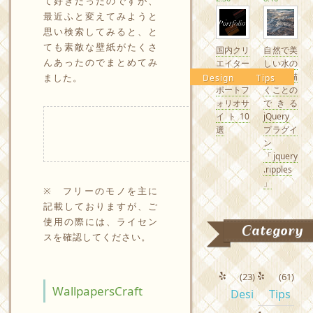
て好きだったのですが、
最近ふと変えてみようと
思い検索してみると、と
ても素敵な壁紙がたくさ
国内クリ
自然で美
んあったのでまとめてみ
エイター
しい水の
の素敵な
波紋を描
ました。
Design
Tips
ポートフ
くことの
ォリオサ
できる
イト10
jQuery
選
プラグイ
ン
「jquery
.ripples
」
※ フリーのモノを主に
記載しておりますが、ご
使用の際には、ライセン
Category
スを確認してください。
(23)
(61)
WallpapersCraft
Desi
Tips