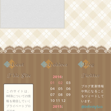
About
Archives
Blog
This Site
Twitter
2016
:
01
02
03
ブログ更新情報
04
05
06
このサイトは、
や気になること
07
08
09
WEBについての情
をツィートして
10
11
12
報を発信していく
います。
プライベートブロ
2015
:
@InfinitySco
グです。