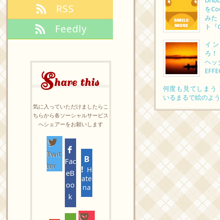
Dr
RSS
をC
みた
Feedly
ト『G
イ
ろ！
ヘッダ
EFF
S
hare this
何度も見てしまう！
いるまるで絵のよう
気に入っていただけましたらこ
ちらから各ソーシャルサービス
へシェアーをお願いします
Twit
Fac
ter
H
eB
ate
oo
na
k