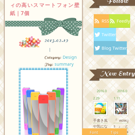
Follow
ィの高いスマートフォン壁
紙｜7個
RSS
Feedly
Twitter
2013.02.19
Blog Twitter
Design
Category:
summary
Tag:
New Entry
2016.0
2016.0
2.29
1.11
手書き風
『wow.j
や気にな
s』と
るかわい
『Anima
Font
Tips