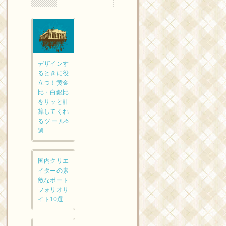
デザインす
るときに役
立つ！黄金
比・白銀比
をサッと計
算してくれ
るツール6
選
国内クリエ
イターの素
敵なポート
フォリオサ
イト10選