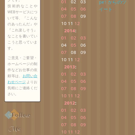
01
02
03
pe1 からのツ
技術的なことや
04
05
06
イート
WEBサービスにつ
07
08
09
いて等、『こんな
10
11
12
のあったんだ』や
『これ楽しそう』
2014
:
なことを書いてい
01
02
03
こうと思っていま
04
05
06
す。
07
08
09
ご意見・ご要望・
10
11
12
ホームページの制
2013
:
作などお仕事の依
01
02
03
頼等は、
お問い合
04
05
06
わせページ
よりお
気軽にご連絡くだ
07
08
09
さい。
10
11
12
2012
:
01
02
03
Follow
04
05
06
07
08
09
Me
10
11
12