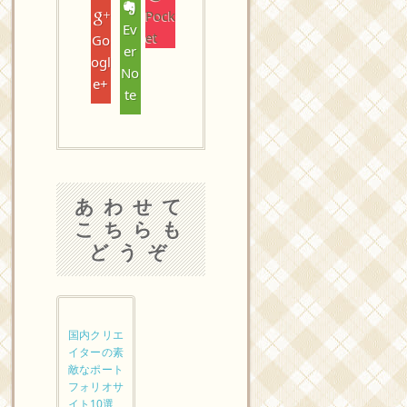
Pock
Ev
et
Go
er
ogl
No
e+
te
あわせて
こちらも
どうぞ
国内クリエ
イターの素
敵なポート
フォリオサ
イト10選