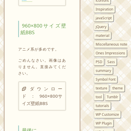
iconfont
Inspiration
javaScript
960×800サイズ壁
jQuery
紙BBS
material
Miscellaneous notes
アニメ系が多めです。
Ones Impressions
ごめんなさい。画像はあ
PSD
Sass
りません。直接みてくだ
summary
さい。
Symbol Font
ダウンロー
texture
theme
ド ：
960×800サ
tool
Tumblr
イズ壁紙BBS
tutorials
WP Customize
WP Plugin
最後に