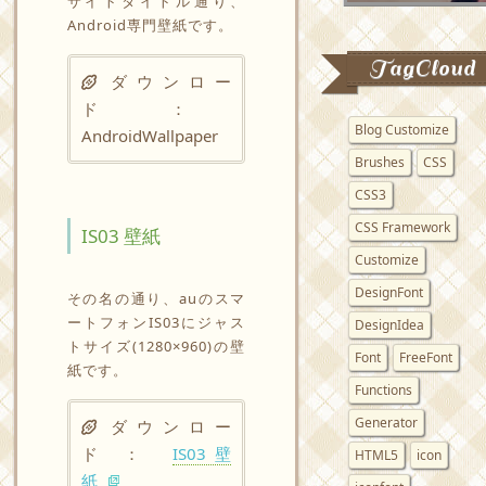
サイトタイトル通り、
Android専門壁紙です。
TagCloud
ダウンロー
ド ：
Blog Customize
AndroidWallpaper
Brushes
CSS
CSS3
CSS Framework
IS03 壁紙
Customize
DesignFont
その名の通り、auのスマ
ートフォンIS03にジャス
DesignIdea
トサイズ(1280×960)の壁
Font
FreeFont
紙です。
Functions
Generator
ダウンロー
ド ：
IS03 壁
HTML5
icon
紙