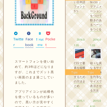
い日本語
te.css』
フォント
でアニメ
5つ
ーション
をつけて
動きのあ
るページ
をつくる
Twitte
Face
Pocke
Hat
2016.0
2016.0
r
book
t
ena
1.05
1.03
スマートフォンを使い始
CSSで要
様々な異
めて、約3年ほどになりま
素を縦横
なるサイ
すが、これまでズット黒
中央配置
ズの画像
Tips
Tips
するため
を均等な
い画面のまま過ごしてい
の方法ま
サイズで
ました。
とめ
表示させ
る方法
アプリアイコンが結構色
を使っているものが多い
2015.1
2015.0
ので、黒い方が見やすく
2.30
8.10