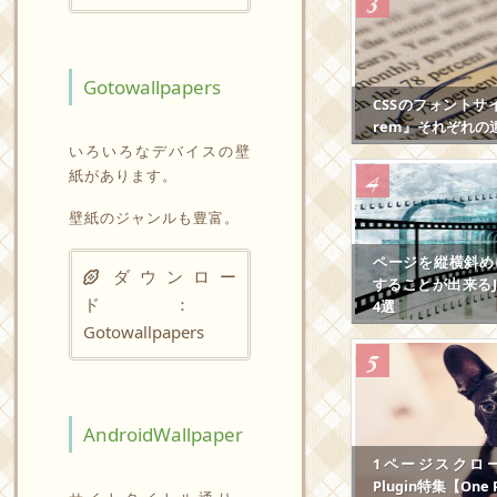
Gotowallpapers
CSSのフォントサ
rem』それぞれの
いろいろなデバイスの壁
紙があります。
壁紙のジャンルも豊富。
ページを縦横斜め
ダウンロー
することが出来るJS
ド ：
4選
Gotowallpapers
AndroidWallpaper
1ページスクロール
Plugin特集【One P