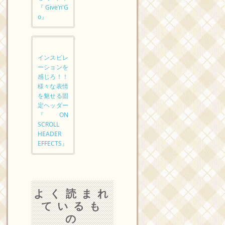
『Give’n'G
o』
インスピレ
ーションを
感じろ！！
様々な表情
を魅せる固
定ヘッダー
『ON
SCROLL
HEADER
EFFECTS』
よく読まれ
ているも
の