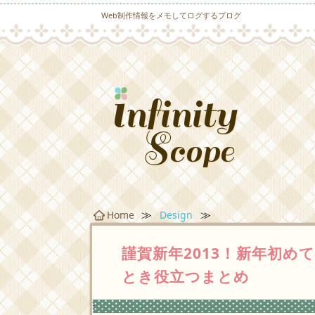
Web制作情報をメモしてログするブログ
≫
≫
Home
Design
謹賀新年2013！新年初
とき役立つまとめ