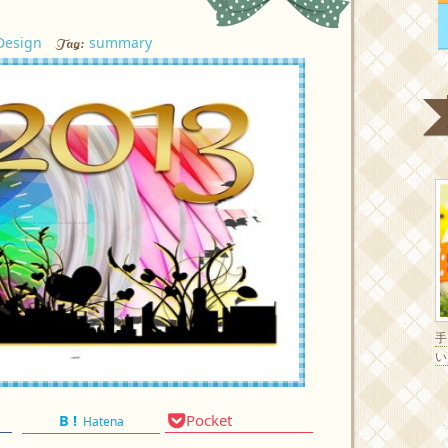
Design
summary
Tag:
い
Pocket
Hatena