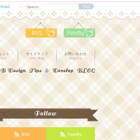
mail
RSS
Feedly
ォント
サイトマップ
お問い合わせ
Font
Site Map
Inquiry
 Design Tips
&
Develop BLOG
Follow
RSS
Feedly