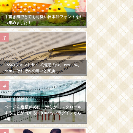
手書き風でとても可愛い日本語フォントを5
つ集めました！
CSSのフォントサイズ指定『px、em、%、
rem』それぞれの違いと変換
ページを縦横斜めに、滑らかにスクロール
することが出来るJS,jQueryプラグインから
4選