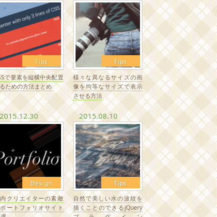
Tips
Tips
SSで要素を縦横中央配置
様々な異なるサイズの画
るための方法まとめ
像を均等なサイズで表示
させる方法
2015.12.30
2015.08.10
Design
Tips
国内クリエイターの素敵
自然で美しい水の波紋を
なポートフォリオサイト
描くことのできるjQuery
0選
プラグイン