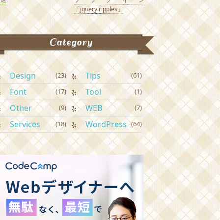
「jquery.ripples」
Category
Design
Tips
(23)
(61)
Font
Tool
(17)
(1)
Other
WEB
(9)
(7)
Services
WordPress
(18)
(64)