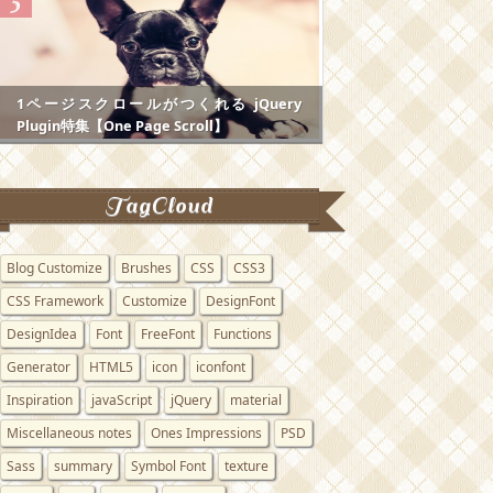
1ページスクロールがつくれる jQuery
Plugin特集【One Page Scroll】
TagCloud
Blog Customize
Brushes
CSS
CSS3
CSS Framework
Customize
DesignFont
DesignIdea
Font
FreeFont
Functions
Generator
HTML5
icon
iconfont
Inspiration
javaScript
jQuery
material
Miscellaneous notes
Ones Impressions
PSD
Sass
summary
Symbol Font
texture