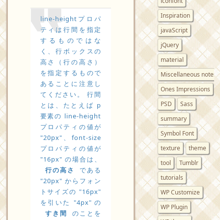
iconfont
Inspiration
line-heightプロパ
ティは行間を指定
javaScript
するものではな
jQuery
く、行ボックスの
material
高さ（行の高さ）
を指定するもので
Miscellaneous notes
あることに注意し
Ones Impressions
てください。 行間
PSD
Sass
とは、たとえば p
要素の line-height
summary
プロパティの値が
Symbol Font
"20px"、font-size
プロパティの値が
texture
theme
"16px" の場合は、
tool
Tumblr
行の高さ
である
tutorials
"20px" からフォン
トサイズの "16px"
WP Customize
を引いた "4px" の
WP Plugin
すき間
のことを