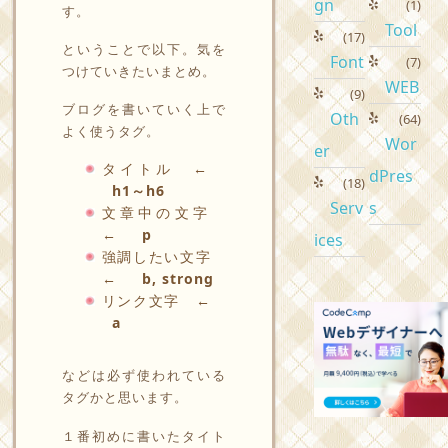
gn
(1)
す。
Tool
(17)
ということで以下。気を
Font
(7)
つけていきたいまとめ。
WEB
(9)
ブログを書いていく上で
Oth
(64)
よく使うタグ。
Wor
er
タイトル ←
dPres
(18)
h1～h6
Serv
s
文章中の文字
←
p
ices
強調したい文字
←
b, strong
リンク文字 ←
a
などは必ず使われている
タグかと思います。
１番初めに書いたタイト