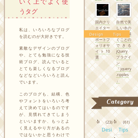
いく上でよく使
うタグ
国内クリ
自然で美
エイター
しい水の
私は、いろいろなブログ
の素敵な
波紋を描
Design
Tips
を読むのが大好きです。
ポートフ
くことの
ォリオサ
できる
素敵なデザインのブログ
イト10
jQuery
や、とても勉強になる技
選
プラグイ
術ブログ、読んでいると
ン
とても楽しくなるブログ
「jquery
.ripples
などなどいろいろと読ん
」
でいます。
このブログも、結構、色
Category
やフォントをいろいろ考
えて決めてはいるのです
が、見慣れてきてしまう
といいますか、もっとよ
(23)
(61)
く見えるやり方があるの
Desi
Tips
ではないかと思うわけで