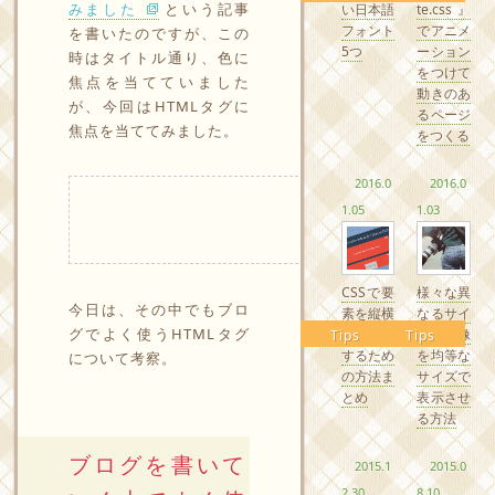
みました
という記事
い日本語
te.css』
フォント
でアニメ
を書いたのですが、この
5つ
ーション
時はタイトル通り、色に
をつけて
焦点を当てていました
動きのあ
が、今回はHTMLタグに
るページ
焦点を当ててみました。
をつくる
2016.0
2016.0
1.05
1.03
CSSで要
様々な異
今日は、その中でもブロ
素を縦横
なるサイ
グでよく使うHTMLタグ
中央配置
ズの画像
Tips
Tips
するため
を均等な
について考察。
の方法ま
サイズで
とめ
表示させ
る方法
ブログを書いて
2015.1
2015.0
2.30
8.10