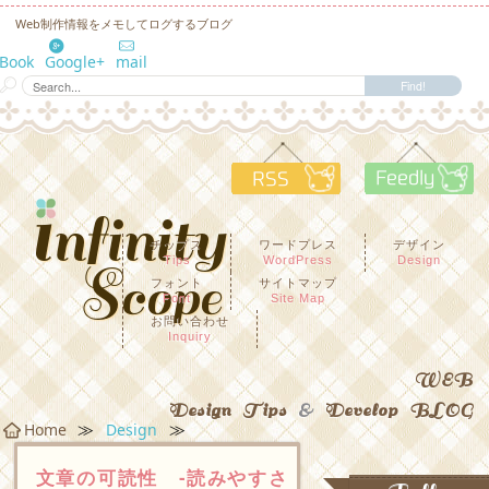
Web制作情報をメモしてログするブログ
eBook
Google+
mail
RSS
F
チップス
ワードプレス
デザイン
Tips
WordPress
Design
フォント
サイトマップ
Font
Site Map
お問い合わせ
Inquiry
WEB
Design Tips
&
Develop BLOG
≫
≫
Home
Design
文章の可読性 -読みやすさ