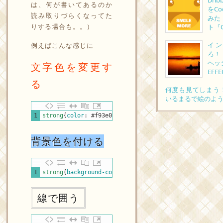
Dr
は、何が書いてあるのか
をC
読み取りづらくなってた
みた
りする場合も。。）
ト『G
イ
例えばこんな感じに
ろ！
ヘッダ
文字色を変更す
EFF
る
何度も見てしまう！
いるまるで絵のよう
CSS
1
strong
{
color
:
#f93e00
;
font-size
:
20px
;
}
背景色を付ける
CSS
1
strong
{
background-color
:
#99ccff
;
color
:
#1A1A1A
;
f
線で囲う