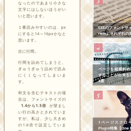
なったのであまり小さな
文字にはしないほうがい
いと思います。
１番読みやすいのは、px
CSSのフォントサ
rem』それぞれの
にすると14～16pxかなと
思います。
次に行間。
行間を詰めてしまうと、
ぎゅうぎゅう詰めで読み
ページを縦横斜め
することが出来るJS
にくくなってしまいま
4選
す。
和文を含むテキストの場
合は、フォントサイズの
1.4から1.5倍
が望まし
い行の高さとされていま
すが、私は、少し大きめ
1ページスクロール
の1.6倍で設定していま
Plugin特集【One P