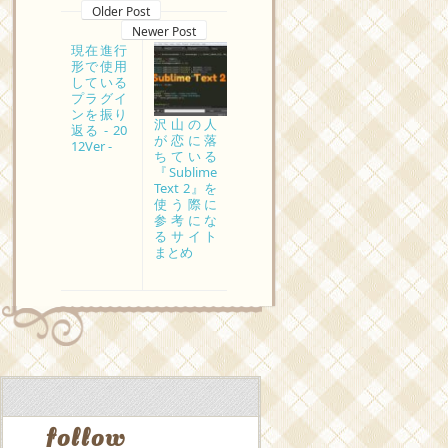
Older Post
Newer Post
現在進行
形で使用
している
プラグイ
ンを振り
沢山の人
返る - 20
が恋に落
12Ver -
ちている
『Sublime
Text 2』を
使う際に
参考にな
るサイト
まとめ
follow