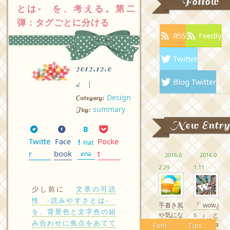
Follow
とは- を、考える。第二
弾：タグごとに分ける
RSS
Feedly
Twitter
2012.12.0
Blog Twitter
4
Design
Category:
summary
Tag:
New Entry
Twitte
Face
Pocke
Hat
r
book
t
ena
2016.0
2016.0
2.29
1.11
少し前に
文章の可読
性 -読みやすさとは-
手書き風
『wow.j
を、背景色と文字色の組
や気にな
s』と
み合わせに焦点をあてて
るかわい
『Anima
Font
Tips