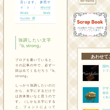
WP theme
言います。 参照サ
イト：
World
Wide Web
Guide
強調したい文字
『b, strong』
あわせて
ブログを書いていると、
その記事の中で、必ず一
国内
回は出てくるだろう『b,
トフ
strong』
しっかり強調したいのだ
デザ
から、太字にするだけで
金比
は勿体無いなと思うので
くれ
す。（しかも太字にする
と、フォントによって