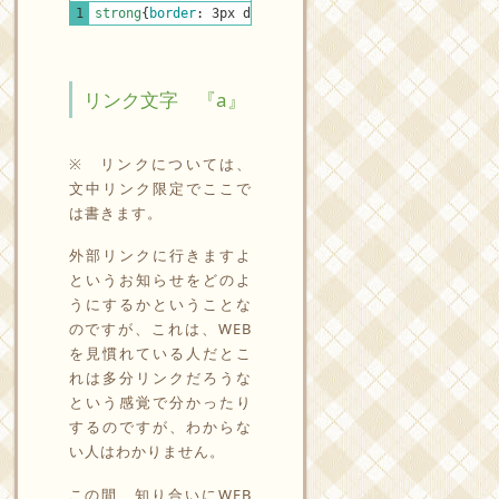
CSS
1
strong
{
border
:
3px
double
#ccc
;
color
:
#1A1A1A
;
fon
リンク文字 『a』
※ リンクについては、
文中リンク限定でここで
は書きます。
外部リンクに行きますよ
というお知らせをどのよ
うにするかということな
のですが、これは、WEB
を見慣れている人だとこ
れは多分リンクだろうな
という感覚で分かったり
するのですが、わからな
い人はわかりません。
この間、知り合いにWEB