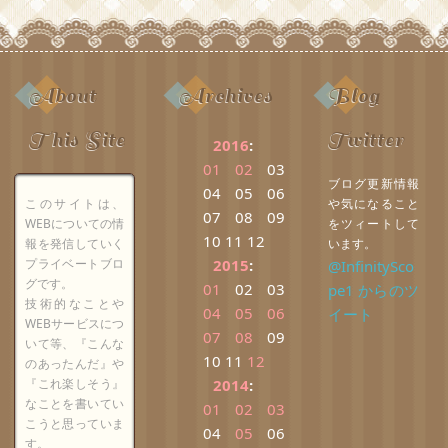
About
Archives
Blog
This Site
Twitter
2016
:
01
02
03
ブログ更新情報
04
05
06
このサイトは、
や気になること
07
08
09
WEBについての情
をツィートして
10
11
12
報を発信していく
います。
プライベートブロ
2015
:
@InfinitySco
グです。
01
02
03
pe1 からのツ
技術的なことや
04
05
06
イート
WEBサービスにつ
07
08
09
いて等、『こんな
10
11
12
のあったんだ』や
『これ楽しそう』
2014
:
なことを書いてい
01
02
03
こうと思っていま
04
05
06
す。