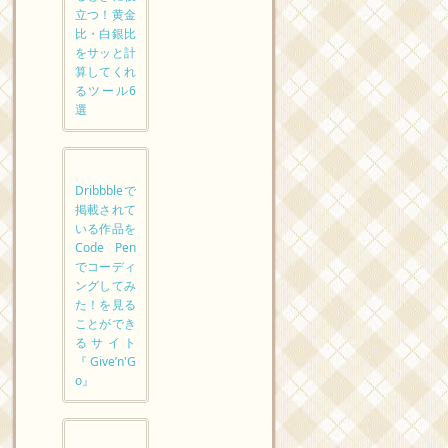
立つ！黄金
比・白銀比
をサッと計
算してくれ
るツール6
選
Dribbbleで
掲載されて
いる作品を
Code Pen
でコーディ
ングしてみ
た！を見る
ことができ
るサイト
『Give’n'G
o』