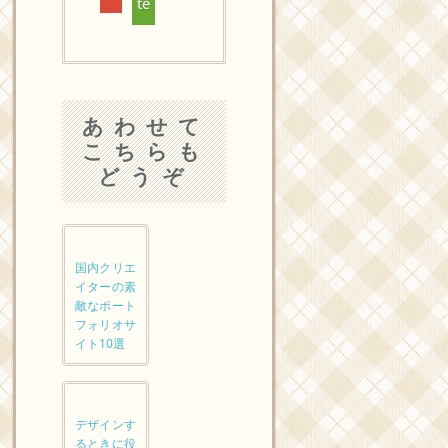
te
あわせて
こちらも
どうぞ
国内クリエ
イターの素
敵なポート
フォリオサ
イト10選
デザインす
るときに役