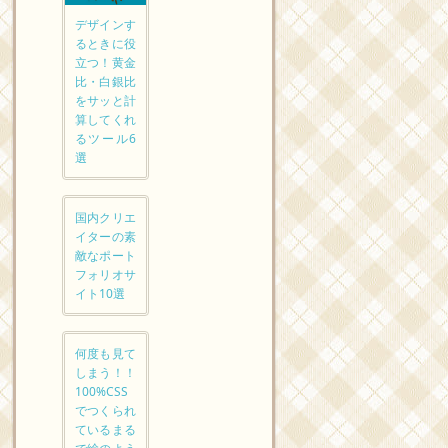
デザインす
るときに役
立つ！黄金
比・白銀比
をサッと計
算してくれ
るツール6
選
国内クリエ
イターの素
敵なポート
フォリオサ
イト10選
何度も見て
しまう！！
100%CSS
でつくられ
ているまる