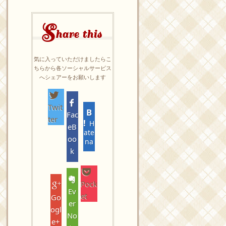
S
hare this
気に入っていただけましたらこ
ちらから各ソーシャルサービス
へシェアーをお願いします
Twit
Fac
ter
H
eB
ate
oo
na
k
Pock
Ev
et
Go
er
ogl
No
e+