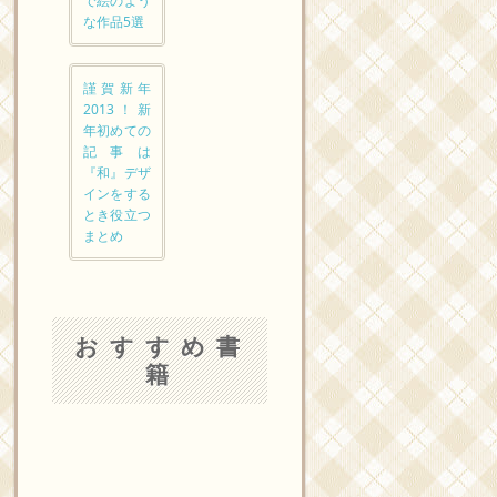
で絵のよう
な作品5選
謹賀新年
2013！新
年初めての
記事は
『和』デザ
インをする
とき役立つ
まとめ
おすすめ書
籍