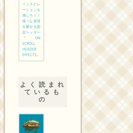
インスピレ
ーションを
感じろ！！
様々な表情
を魅せる固
定ヘッダー
『ON
SCROLL
HEADER
EFFECTS』
よく読まれ
ているも
の