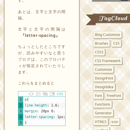
す。
あとは、文字と文字の間
TagCloud
隔。
文字と文字の間隔は
Blog Customize
『letter-spacing』
Brushes
CSS
ちょっとしたところです
CSS3
が、読みやすいなと思う
ブログは、このプロパテ
CSS Framework
ィが指定されていたりし
Customize
ます。
DesignFont
これらをまとめると
DesignIdea
CSS
Font
FreeFont
1
p
{
Functions
2
line-height
:
1.6
;
3
margin
:
20px
0
;
Generator
4
letter-spacing
:
1px
;
HTML5
icon
5
}