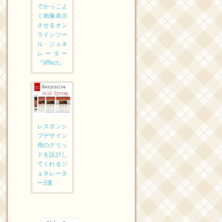
でかっこよ
く画像表示
させるオン
ラインツー
ル・ジェネ
レーター
『liffect』
レスポンシ
ブデザイン
用のグリッ
ドを設計し
てくれるジ
ェネレータ
ー3選