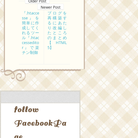
Older Post
Newer Post
『.htacce
ブログを
sse』を
再構築す
簡単に作
るにあた
成してく
り改編し
れるツー
たところ
ル『.htac
のまとめ
cessedito
【HTML
r』で楽
5】
チン制御
follow
FacebookPa
ge