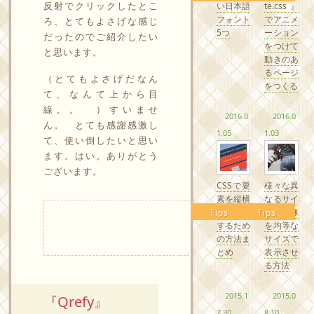
反射でクリックしたとこ
い日本語
te.css』
フォント
でアニメ
ろ、とてもよさげな感じ
5つ
ーション
だったのでご紹介したい
をつけて
と思います。
動きのあ
るページ
（とてもよさげだなん
をつくる
て、なんて上から目
線。。 ）すいませ
2016.0
2016.0
ん。 とても感謝感激し
1.05
1.03
て、使い倒したいと思い
ます。はい。ありがとう
ございます。
CSSで要
様々な異
素を縦横
なるサイ
中央配置
ズの画像
Tips
Tips
するため
を均等な
の方法ま
サイズで
とめ
表示させ
る方法
2015.1
2015.0
『Qrefy』
2.30
8.10