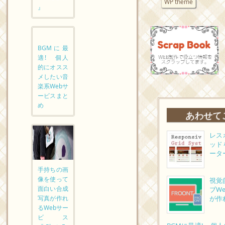
WP theme
』
BGMに最
適! 個人
的にオスス
メしたい音
楽系Webサ
ービスまと
め
あわせて
レス
ッド
ータ
手持ちの画
像を使って
視覚
面白い合成
ブW
写真が作れ
が作
るWebサー
ビス