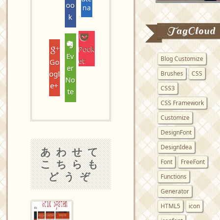
oo
na
k
TagCloud
Pock
Ev
Blog Customize
et
Go
er
ogl
Brushes
CSS
No
e+
CSS3
te
CSS Framework
Customize
DesignFont
DesignIdea
あわせて
こちらも
Font
FreeFont
どうぞ
Functions
Generator
HTML5
icon