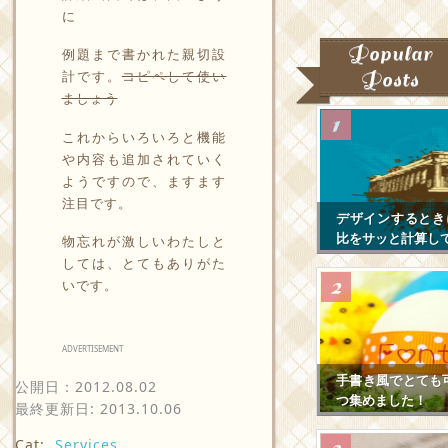
に
Popular
例題まで書かれた親切設
Posts
計です。
コピペして使い
ましょう
これからいろいろと機能
や内容も追加されていく
ようですので、ますます
注目です。
デザインするとき
比をサッと計算し
物忘れが激しいわたしと
しては、とてもありがた
いです。
ADVERTISEMENT
手書き風でとても
公開日：
2012.08.02
つ集めました！
最終更新日: 2013.10.06
Cat:
Services