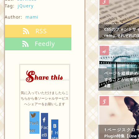
Tag:
jQuery
Author:
mami
CSSのフォントサ
RSS
rem』それぞれの
Feedly
S
ページを縦横斜め
hare this
することが出来るJS
4選
気に入っていただけましたらこ
ちらから各ソーシャルサービス
へシェアーをお願いします
Twit
Fac
ter
1ページスクロール
H
eB
Plugin特集【One P
ate