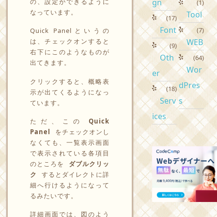
の、設定ができるように
gn
(1)
なっています。
Tool
(17)
Font
(7)
Quick Panelというの
は、チェックオンすると
WEB
(9)
右下にこのようなものが
Oth
(64)
出てきます。
Wor
er
クリックすると、概略表
dPres
(18)
示が出てくるようになっ
Serv
s
ています。
ices
ただ、この
Quick
Panel
をチェックオンし
なくても、一覧表示画面
で表示されている各項目
のところを
ダブルクリッ
ク
するとダイレクトに詳
細へ行けるようになって
るみたいです。
詳細画面では、図のよう