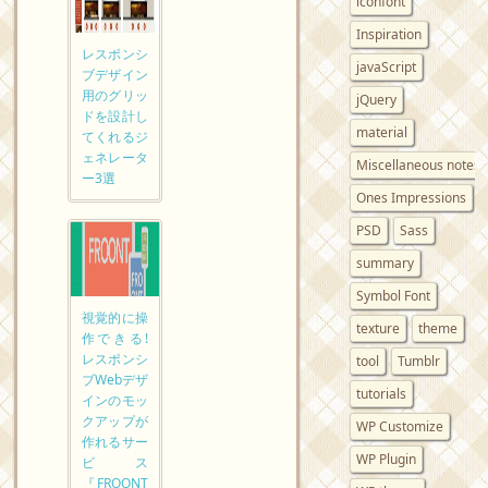
iconfont
Inspiration
レスポンシ
javaScript
ブデザイン
用のグリッ
jQuery
ドを設計し
material
てくれるジ
ェネレータ
Miscellaneous notes
ー3選
Ones Impressions
PSD
Sass
summary
Symbol Font
視覚的に操
texture
theme
作できる!
レスポンシ
tool
Tumblr
ブWebデザ
tutorials
インのモッ
クアップが
WP Customize
作れるサー
WP Plugin
ビス
『FROONT