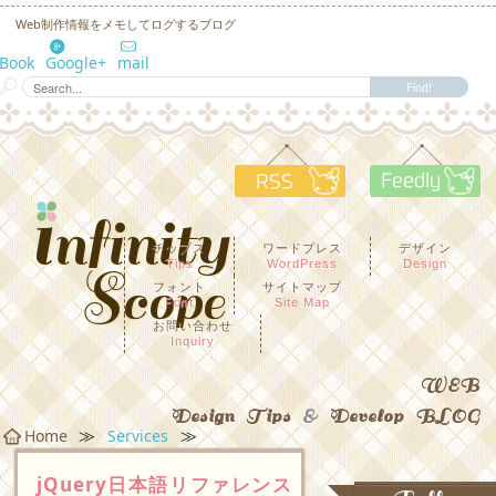
Web制作情報をメモしてログするブログ
eBook
Google+
mail
RSS
F
チップス
ワードプレス
デザイン
Tips
WordPress
Design
フォント
サイトマップ
Font
Site Map
お問い合わせ
Inquiry
WEB
Design Tips
&
Develop BLOG
≫
≫
Home
Services
jQuery日本語リファレンス