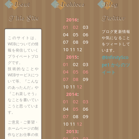
About
Archives
Blog
This Site
Twitter
2016
:
01
02
03
ブログ更新情報
04
05
06
このサイトは、
や気になること
07
08
09
WEBについての情
をツィートして
10
11
12
報を発信していく
います。
プライベートブロ
2015
:
@InfinitySco
グです。
01
02
03
pe1 からのツ
技術的なことや
04
05
06
イート
WEBサービスにつ
07
08
09
いて等、『こんな
10
11
12
のあったんだ』や
『これ楽しそう』
2014
:
なことを書いてい
01
02
03
こうと思っていま
04
05
06
す。
07
08
09
ご意見・ご要望・
10
11
12
ホームページの制
2013
:
作などお仕事の依
01
02
03