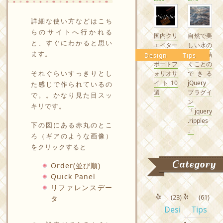
詳細な使い方などはこち
らのサイトへ行かれる
国内クリ
自然で美
と、すぐにわかると思い
エイター
しい水の
ます。
の素敵な
波紋を描
Design
Tips
ポートフ
くことの
それぐらいすっきりとし
ォリオサ
できる
イト10
jQuery
た感じで作られているの
選
プラグイ
で。。かなり見た目スッ
ン
キリです。
「jquery
.ripples
下の図にある赤丸のとこ
」
ろ（ギアのような画像）
をクリックすると
Category
Order(並び順)
Quick Panel
リファレンスデー
(23)
(61)
タ
Desi
Tips