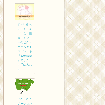
色が選べ
る！！サイ
ズも豊
富！！フリ
ーのピクト
グラムアイ
コンを
『IconsDB
』でサクッ
と手に入れ
る
CSS3アニ
メーション