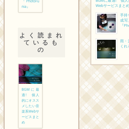
BGMに最適! 個
『PhotoFu
Webサービスまと
nia』
手持
成写
『Ph
よく読まれ
ているも
雨・
くれ
の
BGMに最
適! 個人
的にオスス
メしたい音
楽系Webサ
ービスまと
め