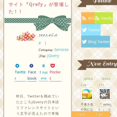
Follow
サイト『Qrefy』が登場し
た！！
RSS
Feedly
Twitter
2012.08.0
Blog Twitter
2
Services
Category:
jQuery
Tag:
New Entry
Twitte
Face
Pocke
Hat
r
book
t
ena
2016.0
2016.0
2.29
1.11
昨日、Twitterを眺めてい
たところjQueryの日本語
手書き風
『wow.j
リファレンスサイトとい
や気にな
s』と
う文字が見えたので脊髄
るかわい
『Anima
Font
Tips