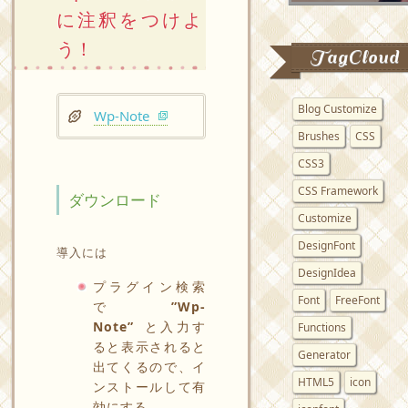
に注釈をつけよ
う！
TagCloud
Blog Customize
Wp-Note
Brushes
CSS
CSS3
CSS Framework
ダウンロード
Customize
DesignFont
導入には
DesignIdea
プラグイン検索
Font
FreeFont
で
”Wp-
Note”
と入力す
Functions
ると表示されると
Generator
出てくるので、イ
HTML5
icon
ンストールして有
効にする。