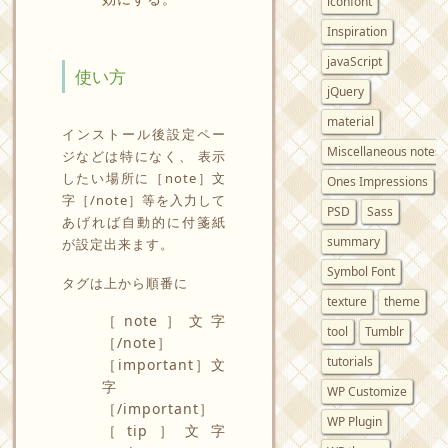
iconfont
Inspiration
javaScript
使い方
jQuery
material
インストール後設定ペー
Miscellaneous notes
ジなどは特になく、 表示
したい場所に［note］文
Ones Impressions
字［/note］等を入力して
PSD
Sass
あげれば自動的に付箋紙
summary
が設定出来ます。
Symbol Font
タグは上から順番に
texture
theme
［note］文字
tool
Tumblr
［/note］
tutorials
［important］文
字
WP Customize
［/important］
WP Plugin
［tip］文字