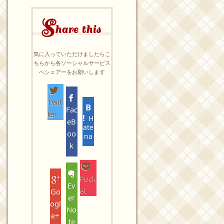
S
hare this
気に入っていただけましたらこ
ちらから各ソーシャルサービス
へシェアーをお願いします
Twit
Fac
ter
H
eB
ate
oo
na
k
Pock
Ev
et
Go
er
ogl
No
e+
te