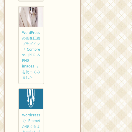
WordPress
の画像圧縮
プラグイン
『Compre
ss JPEG &
PNG
images』
を使ってみ
ました
WordPress
でEmmet
が使えるよ
うになるプ