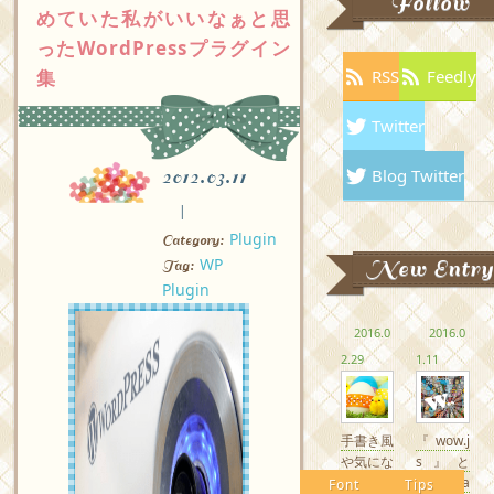
Follow
めていた私がいいなぁと思
ったWordPressプラグイン
集
RSS
Feedly
Twitter
Blog Twitter
2012.03.11
Plugin
Category:
WP
New Entry
Tag:
Plugin
2016.0
2016.0
2.29
1.11
手書き風
『wow.j
や気にな
s』と
るかわい
『Anima
Font
Tips