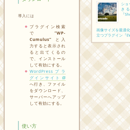
ショ
きる
『Sho
導入には
プラグイン検索
画像サイズを最適
で
”WP-
立つプラグイン『EWWW
Cumulus”
と入
力すると表示され
ると出てくるの
で、インストール
して有効にする。
WordPressプラ
グインサイト
へ行き、ファイル
をダウンロード、
サーバーへアップ
して有効にする。
使い方