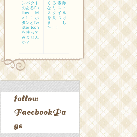
ンパクト
くる素敵
のあるFo
なリスト
llow M
スタイル
e！！ボ
を見つけ
タンとTw
まし
itter Icon
た！！
を使って
みません
か？
follow
FacebookPa
ge