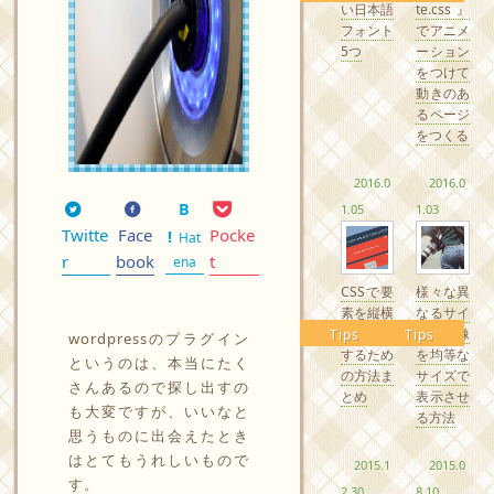
い日本語
te.css』
フォント
でアニメ
5つ
ーション
をつけて
動きのあ
るページ
をつくる
2016.0
2016.0
1.05
1.03
Twitte
Face
Pocke
Hat
r
book
t
ena
CSSで要
様々な異
素を縦横
なるサイ
中央配置
ズの画像
Tips
Tips
wordpressのプラグイン
するため
を均等な
というのは、本当にたく
の方法ま
サイズで
さんあるので探し出すの
とめ
表示させ
も大変ですが、いいなと
る方法
思うものに出会えたとき
はとてもうれしいもので
2015.1
2015.0
す。
2.30
8.10