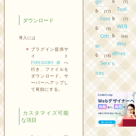
gn
(1)
Tool
(17)
Font
(7)
ダウンロード
WEB
(9)
Oth
(64)
導入には
Wor
er
プラグイン提供サ
dPres
イト
(18)
FIREGOBY
へ
Serv
s
行き、ファイルを
ices
ダウンロード、サ
ーバーへアップし
て有効にする。
カスタマイズ可能
な項目