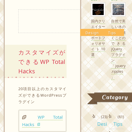
国内クリ
自然で美
エイター
しい水の
の素敵な
波紋を描
Design
Tips
ポートフ
くことの
ォリオサ
できる
イト10
jQuery
カスタマイズが
選
プラグイ
できるWP Total
ン
「jquery
Hacks
.ripples
」
20項目以上のカスタマイ
ズができるWordPressプ
Category
ラグイン
WP Total
(23)
(61)
Desi
Tips
Hacks