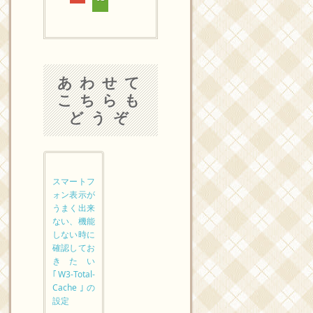
あわせて
こちらも
どうぞ
スマートフ
ォン表示が
うまく出来
ない、機能
しない時に
確認してお
きたい
｢W3-Total-
Cache｣の
設定