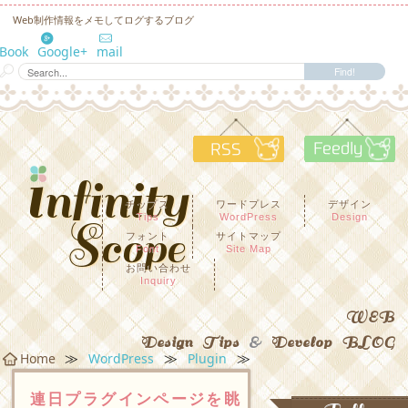
Web制作情報をメモしてログするブログ
eBook
Google+
mail
RSS
F
チップス
ワードプレス
デザイン
Tips
WordPress
Design
フォント
サイトマップ
Font
Site Map
お問い合わせ
Inquiry
WEB
Design Tips
&
Develop BLOG
≫
≫
≫
Home
WordPress
Plugin
連日プラグインページを眺