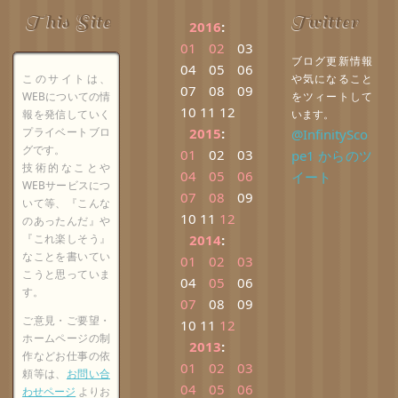
This Site
Twitter
2016
:
01
02
03
ブログ更新情報
04
05
06
このサイトは、
や気になること
07
08
09
WEBについての情
をツィートして
10
11
12
報を発信していく
います。
プライベートブロ
2015
:
@InfinitySco
グです。
01
02
03
pe1 からのツ
技術的なことや
04
05
06
イート
WEBサービスにつ
07
08
09
いて等、『こんな
10
11
12
のあったんだ』や
『これ楽しそう』
2014
:
なことを書いてい
01
02
03
こうと思っていま
04
05
06
す。
07
08
09
ご意見・ご要望・
10
11
12
ホームページの制
2013
:
作などお仕事の依
01
02
03
頼等は、
お問い合
04
05
06
わせページ
よりお