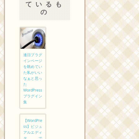
ているも
の
連日プラグ
インページ
を眺めてい
た私がいい
なぁと思っ
た
WordPress
プラグイン
集
【WordPre
ss】ビジュ
アルエディ
タで