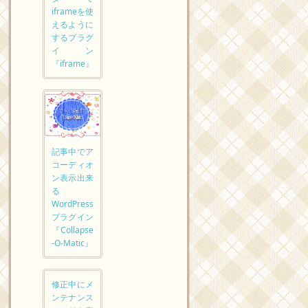
iframeを使
えるように
するプラグ
イン
『iframe』
記事中でア
コーディオ
ン表示出来
る
WordPress
プラグイン
『Collapse
-O-Matic』
修正中にメ
ンテナンス