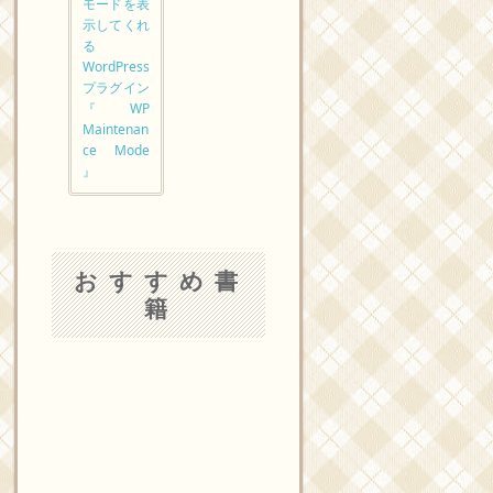
モードを表
示してくれ
る
WordPress
プラグイン
『WP
Maintenan
ce Mode
』
おすすめ書
籍