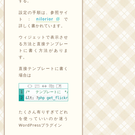
する。
設定の手順は、参照サイ
ト ：
nilorior
で
詳しく書かれています。
ウィジェットで表示させ
る方法と直接テンプレー
トに書く方法がありま
す。
直接テンプレートに書く
場合は
PHP
1
/* 　テンプレートに　*/
2
&
lt
;
?
php 
get_flickrRSS
(
)
;
?
&
gt
;
たくさん有りすぎてどれ
を使っていいのか迷う
WordPressプラグイン