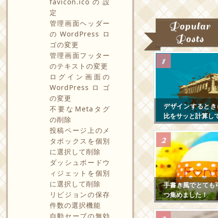
favicon.icoの設
定
管理画面ヘッダー
Popular
のWordPressロ
Posts
ゴの変更
管理画面フッター
のテキストの変更
ログイン画面の
WordPressロゴ
の変更
デザインするとき
不要なMetaタグ
比をサッと計算し
の削除
投稿ページ上のメ
タボックスを個別
に選択して削除
ダッシュボードウ
ィジェットを個別
に選択して削除
手書き風でとても
リビジョンの保存
つ集めました！
件数の選択機能
自動セーブの無効