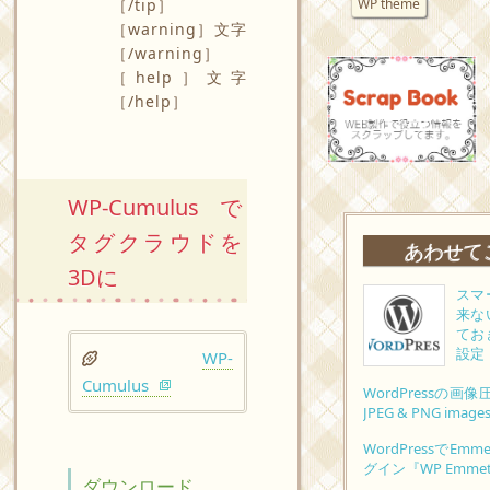
［/tip］
WP theme
［warning］文字
［/warning］
［help］文字
［/help］
WP-Cumulusで
タグクラウドを
あわせて
3Dに
スマ
来な
ておき
設定
WP-
Cumulus
WordPressの画
JPEG & PNG i
WordPressでE
グイン『WP Emme
ダウンロード