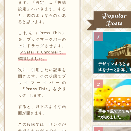
まず、「設定」→「投稿
設定」へいきます。する
Popular
と、図のようなものがあ
ると思います。
Posts
これを（Press This）
を、ブックマークバーの
上にドラッグさせます。
※SafariとChromeは、
確認しました。
デザインするとき
次に、引用したい記事を
比をサッと計算し
開きます。その状態でブ
ックマークバーの
「Press This」をクリ
ック
します。
すると、以下のような画
手書き風でとても
面が開きます。
つ集めました！
この段階では、リンクが
作成されただけです。少