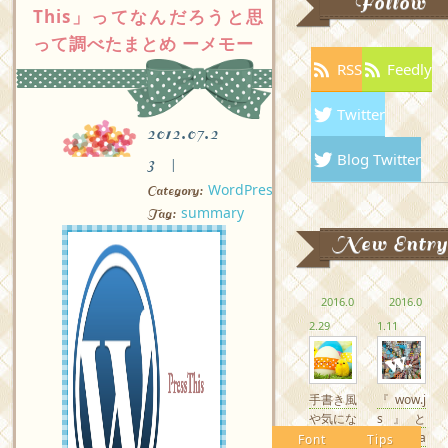
Follow
This」ってなんだろうと思
って調べたまとめ ーメモー
RSS
Feedly
Twitter
2012.07.2
Blog Twitter
3
WordPress
Category:
summary
Tag:
New Entry
2016.0
2016.0
2.29
1.11
手書き風
『wow.j
や気にな
s』と
るかわい
『Anima
Font
Tips