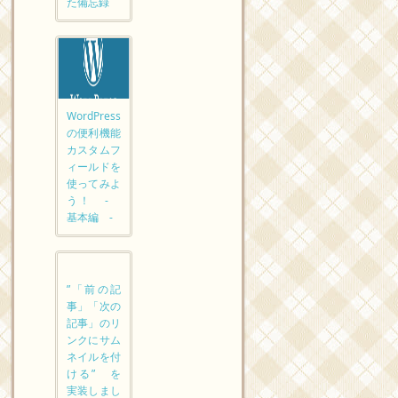
た備忘録
WordPress
の便利機能
カスタムフ
ィールドを
使ってみよ
う！ -
基本編 -
”「前の記
事」「次の
記事」のリ
ンクにサム
ネイルを付
ける” を
実装しまし