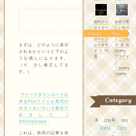
国内クリ
自然で美
エイター
しい水の
の素敵な
波紋を描
Design
Tips
ポートフ
くことの
まずは、どのように表示
ォリオサ
できる
イト10
jQuery
されるかというと下のよ
選
プラグイ
うな感じになります。
ン
（※ 少し修正してま
「jquery
す。）
.ripples
」
フリーでダウンロード出
Category
来るPSDファイル形式の
ボタンをいろいろ集めて
みました |
(23)
(61)
InfinityScope
.
Desi
Tips
これは、前回の記事を使