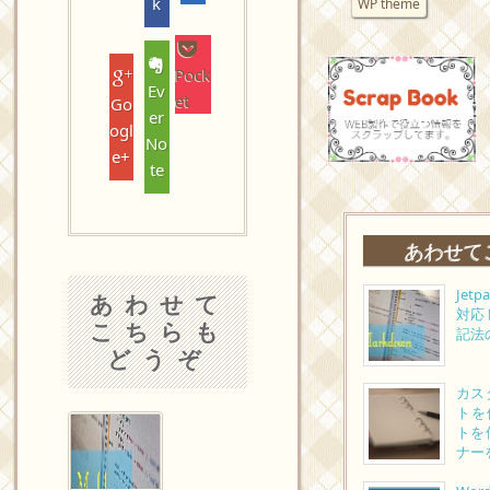
k
WP theme
Pock
Ev
et
Go
er
ogl
No
e+
te
あわせて
Jet
あわせて
対応
こちらも
記法
どうぞ
カス
トを
トを
ナー