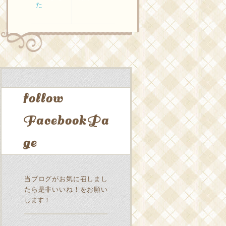
た
follow
FacebookPa
ge
当ブログがお気に召しまし
たら是非いいね！をお願い
します！