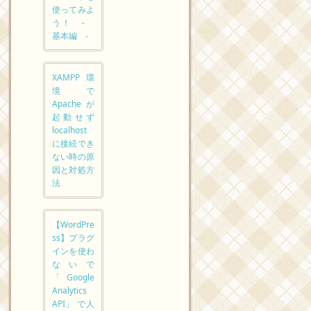
使ってみよ
う！ -
基本編 -
XAMPP環
境で
Apacheが
起動せず
localhost
に接続でき
ない時の原
因と対処方
法
【WordPre
ss】プラグ
インを使わ
ないで
「Google
Analytics
API」 で人