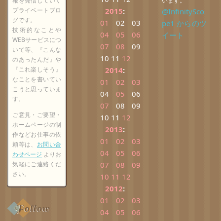
報を発信していく
います。
プライベートブロ
2015
:
@InfinitySco
グです。
01
02
03
pe1 からのツ
技術的なことや
04
05
06
イート
WEBサービスにつ
07
08
09
いて等、『こんな
10
11
12
のあったんだ』や
『これ楽しそう』
2014
:
なことを書いてい
01
02
03
こうと思っていま
04
05
06
す。
07
08
09
ご意見・ご要望・
10
11
12
ホームページの制
2013
:
作などお仕事の依
01
02
03
頼等は、
お問い合
04
05
06
わせページ
よりお
気軽にご連絡くだ
07
08
09
さい。
10
11
12
2012
:
01
02
03
Follow
04
05
06