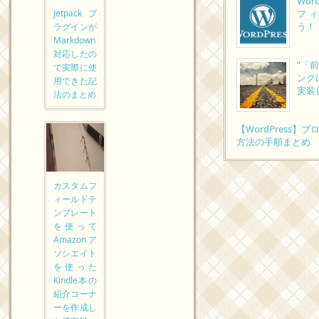
Wor
Jetpackプ
フ
う！
ラグインが
Markdown
対応したの
”「
で実際に使
ンク
用できた記
実装
法のまとめ
【WordPress
方法の手順まとめ
カスタムフ
ィールドテ
ンプレート
を使って
Amazonア
ソシエイト
を使った
Kindle本の
紹介コーナ
ーを作成し