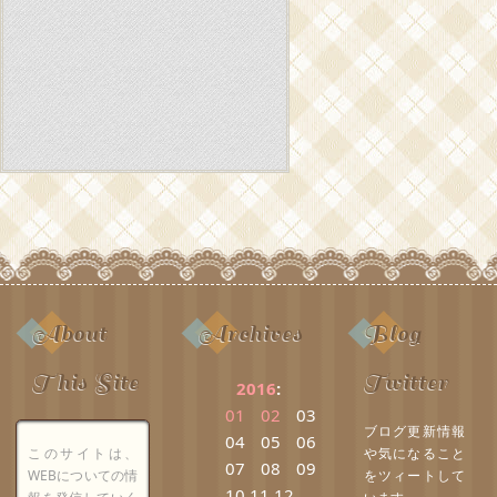
About
Archives
Blog
This Site
Twitter
2016
:
01
02
03
ブログ更新情報
04
05
06
このサイトは、
や気になること
07
08
09
WEBについての情
をツィートして
10
11
12