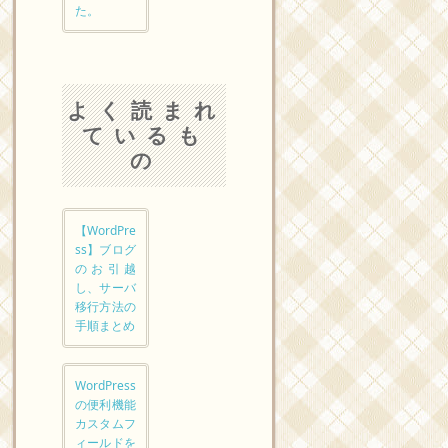
た。
よく読まれ
ているも
の
【WordPre
ss】ブログ
のお引越
し、サーバ
移行方法の
手順まとめ
WordPress
の便利機能
カスタムフ
ィールドを