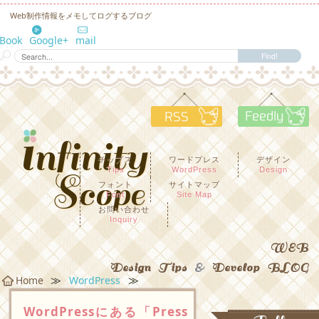
Web制作情報をメモしてログするブログ
eBook
Google+
mail
RSS
F
チップス
ワードプレス
デザイン
Tips
WordPress
Design
フォント
サイトマップ
Font
Site Map
お問い合わせ
Inquiry
WEB
Design Tips
&
Develop BLOG
≫
≫
Home
WordPress
WordPressにある「Press