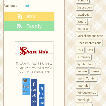
iconfont
Author:
mami
Inspiration
javaScript
RSS
jQuery
Feedly
material
Miscellaneous notes
Ones Impressions
S
PSD
Sass
hare this
summary
気に入っていただけましたらこ
Symbol Font
ちらから各ソーシャルサービス
texture
theme
へシェアーをお願いします
tool
Tumblr
tutorials
Twit
Fac
ter
WP Customize
H
eB
ate
WP Plugin
oo
na