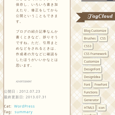
保存し、いろいろ書き加
えたり、修正をしてから
TagCloud
公開ということもできま
す。
Blog Customize
ブログの紹介記事なんか
書くときなど、捗りそう
Brushes
CSS
ですね。ただ、引用まと
CSS3
めなどをされるときは、
作成者の方などに確認を
CSS Framework
したほうがいいかなとは
Customize
思います。
DesignFont
DesignIdea
ADVERTISEMENT
Font
FreeFont
公開日：
2012.07.23
Functions
最終更新日: 2013.07.31
Generator
Cat:
WordPress
HTML5
icon
Tag:
summary