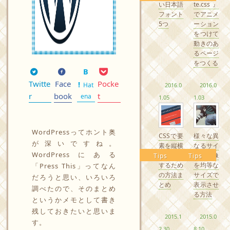
い日本語
te.css』
フォント
でアニメ
5つ
ーション
をつけて
動きのあ
るページ
をつくる
Twitte
Face
Pocke
Hat
2016.0
2016.0
r
book
t
ena
1.05
1.03
WordPressってホント奥
CSSで要
様々な異
が深いですね。
素を縦横
なるサイ
WordPressにある
中央配置
ズの画像
Tips
Tips
するため
を均等な
「Press This」ってなん
の方法ま
サイズで
だろうと思い、いろいろ
とめ
表示させ
調べたので、そのまとめ
る方法
というかメモとして書き
残しておきたいと思いま
2015.1
2015.0
す。
2.30
8.10