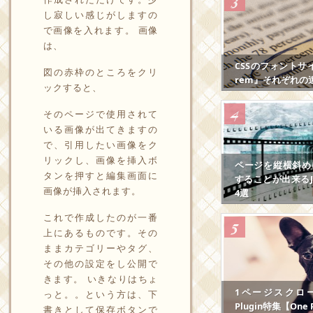
し寂しい感じがしますの
で画像を入れます。 画像
は、
CSSのフォントサ
図の赤枠のところをクリ
rem』それぞれの
ックすると、
そのページで使用されて
いる画像が出てきますの
で、引用したい画像をク
リックし、画像を挿入ボ
ページを縦横斜め
タンを押すと編集画面に
することが出来るJS
画像が挿入されます。
4選
これで作成したのが一番
上にあるものです。その
ままカテゴリーやタグ、
その他の設定をし公開で
きます。 いきなりはちょ
1ページスクロール
っと。。という方は、下
Plugin特集【One P
書きとして保存ボタンで