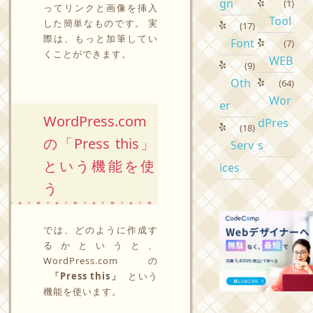
gn
(1)
ってリンクと画像を挿入
Tool
した簡単なものです。 実
(17)
際は、もっと加筆してい
Font
(7)
くことができます。
WEB
(9)
Oth
(64)
Wor
er
WordPress.com
dPres
(18)
の「Press this」
Serv
s
という機能を使
ices
う
では、どのように作成す
るかというと、
WordPress.comの
「Press this」
という
機能を使います。