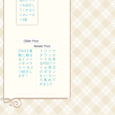
用のグリッ
ドを設計し
てくれるジ
ェネレータ
ー3選
Older Post
Newer Post
CSS3で素
フリーで
敵に魅せ
ダウンロ
るイメー
ード出来
ジギャラ
るPSDファ
リーを2
イル形式
つ紹介し
のボタン
ます！
をいろい
ろ集めて
みました