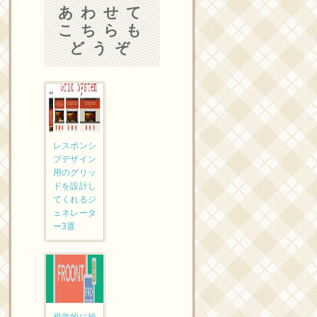
あわせて
こちらも
どうぞ
レスポンシ
ブデザイン
用のグリッ
ドを設計し
てくれるジ
ェネレータ
ー3選
視覚的に操