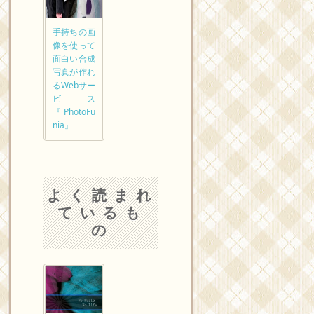
手持ちの画
像を使って
面白い合成
写真が作れ
るWebサー
ビス
『PhotoFu
nia』
よく読まれ
ているも
の