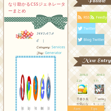
Follow
なり助かるCSSジェネレータ
ーまとめ
RSS
Feedly
Twitter
2012.07.1
Blog Twitter
6
Services
Category:
Generator
Tag:
New Entry
2016.0
2016.0
2.29
1.11
手書き風
『wow.j
や気にな
s』と
るかわい
『Anima
Font
Tips