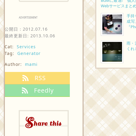
BGMに最適! 個
Webサービスまと
手持
ADVERTISEMENT
成写
『Ph
公開日：
2012.07.16
最終更新日: 2013.10.06
雨・
Cat:
Services
くれ
Tag:
Generator
Author:
mami
RSS
Feedly
S
hare this