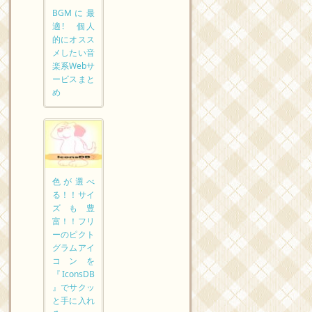
BGMに最
適! 個人
的にオスス
メしたい音
楽系Webサ
ービスまと
め
色が選べ
る！！サイ
ズも豊
富！！フリ
ーのピクト
グラムアイ
コンを
『IconsDB
』でサクッ
と手に入れ