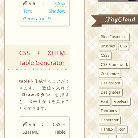
via :
CSS3
Text Shadow
Generator
TagCloud
Blog Customize
Brushes
CSS
CSS + XHTML
CSS3
Table Generator
CSS Framework
Customize
tableを作成することがで
DesignFont
きます。 数値を入れて
DesignIdea
Drawボタン
を押す
と、出来上がりを見るこ
Font
FreeFont
とができます。
Functions
Generator
via :
CSS +
HTML5
icon
XHTML Table