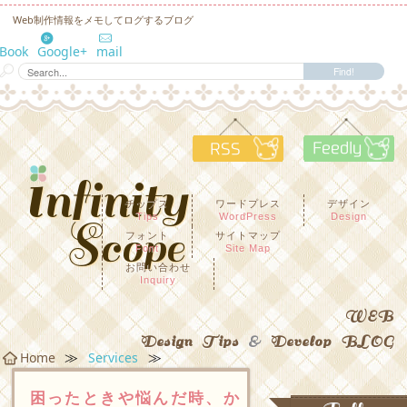
Web制作情報をメモしてログするブログ
eBook
Google+
mail
RSS
F
チップス
ワードプレス
デザイン
Tips
WordPress
Design
フォント
サイトマップ
Font
Site Map
お問い合わせ
Inquiry
WEB
Design Tips
&
Develop BLOG
≫
≫
Home
Services
困ったときや悩んだ時、か