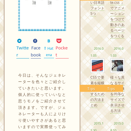
い日本語
te.css』
フォント
でアニメ
5つ
ーション
をつけて
動きのあ
るページ
をつくる
Twitte
Face
Pocke
Hat
2016.0
2016.0
r
book
t
ena
1.05
1.03
今日は、そんなジェネレ
CSSで要
様々な異
ーターを色々とご紹介し
素を縦横
なるサイ
ていきたいと思います。
中央配置
ズの画像
Tips
Tips
するため
を均等な
個人的に使っていいなと
の方法ま
サイズで
思うモノをご紹介させて
とめ
表示させ
頂きます。ですが、ジェ
る方法
ネレーターも人によりけ
り使いやすさがあると思
2015.1
2015.0
いますので実際使ってみ
2.30
8.10