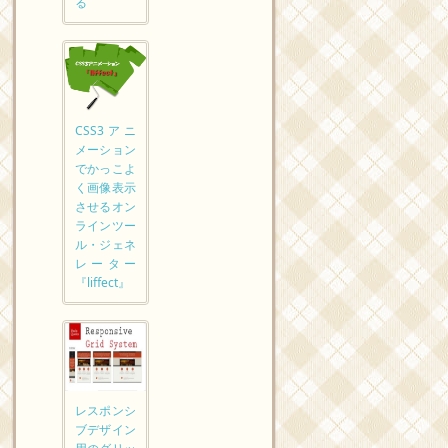
る
CSS3アニ
メーション
でかっこよ
く画像表示
させるオン
ラインツー
ル・ジェネ
レーター
『liffect』
レスポンシ
ブデザイン