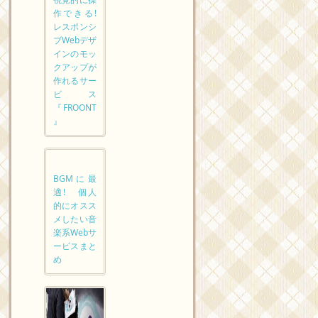
作できる!
レスポンシ
ブWebデザ
インのモッ
クアップが
作れるサー
ビス
『FROONT
』
BGMに最
適! 個人
的にオスス
メしたい音
楽系Webサ
ービスまと
め