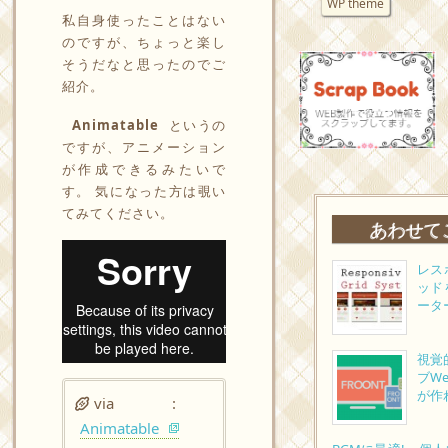
WP theme
私自身使ったことはない
のですが、ちょっと楽し
そうだなと思ったのでご
紹介。
Animatable
というの
ですが、アニメーション
が作成できるみたいで
す。 気になった方は覗い
てみてください。
あわせて
レス
ッド
ータ
視覚
ブW
が作
via :
Animatable