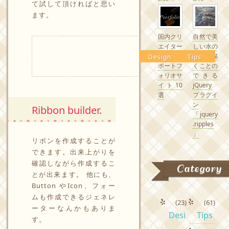
て試して頂ければと思い
ます。
国内クリ
自然で美
エイター
しい水の
の素敵な
波紋を描
Design
Tips
ポートフ
くことの
ォリオサ
できる
イト10
jQuery
選
プラグイ
ン
Ribbon builder.
「jquery
.ripples
」
リボンを作成することが
できます。出来上がりを
確認しながら作成するこ
Category
とが出来ます。 他にも、
Button やIcon、フォー
ムも作成できるジェネレ
(23)
(61)
ーターなんかもありま
Desi
Tips
す。