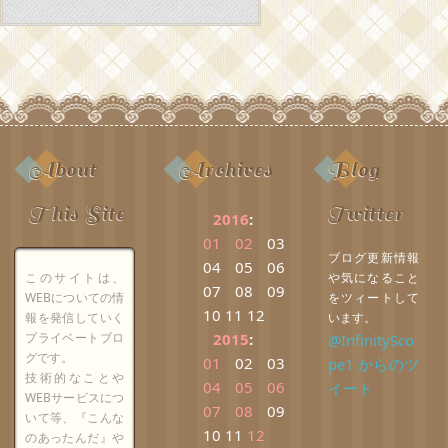
About
Archives
Blog
This Site
Twitter
2016
:
01
02
03
ブログ更新情報
04
05
06
このサイトは、
や気になること
07
08
09
WEBについての情
をツィートして
10
11
12
報を発信していく
います。
プライベートブロ
2015
:
@InfinitySco
グです。
01
02
03
pe1 からのツ
技術的なことや
04
05
06
イート
WEBサービスにつ
07
08
09
いて等、『こんな
10
11
12
のあったんだ』や