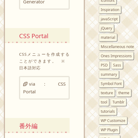
iconfont
Generator
Inspiration
javaScript
jQuery
CSS Portal
material
Miscellaneous notes
CSSメニューを作成する
Ones Impressions
ことができます。 ※
PSD
Sass
日本語対応
summary
via :
CSS
Symbol Font
Portal
texture
theme
tool
Tumblr
tutorials
WP Customize
番外編
WP Plugin