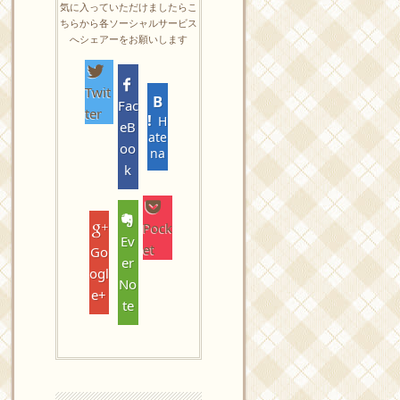
気に入っていただけましたらこ
ちらから各ソーシャルサービス
へシェアーをお願いします
Twit
Fac
ter
H
eB
ate
oo
na
k
Pock
Ev
et
Go
er
ogl
No
e+
te